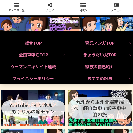
カテゴリ一覧
シェア
目次へ
メニュー
総合TOP
育児マンガTOP
全国車中泊TOP
きょうだい児TOP
ウーマンエキサイト連載
家族の自己紹介
プライバシーポリシー
おすすめ記事
九州から本州北端南端
YouTubeチャンネル
へ 軽自動車で親子車中
もりりんの旅チャン
泊の旅