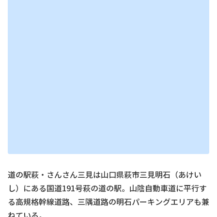
道の駅萩・さんさん三見は山口県萩市三見明石（あけい
し）にある国道191号萩の道の駅。山陰自動車道に平行す
る高規格幹線道路、三隅道路の明石パーキングエリアも兼
ねている。