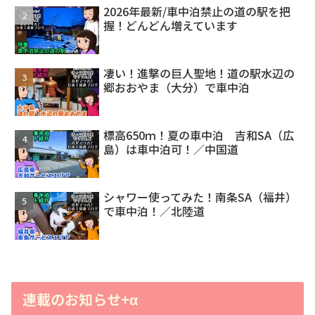
2026年最新/車中泊禁止の道の駅を把
握！どんどん増えています
凄い！進撃の巨人聖地！道の駅水辺の
郷おおやま（大分）で車中泊
標高650ｍ！夏の車中泊 吉和SA（広
島）は車中泊可！／中国道
シャワー使ってみた！南条SA（福井）
で車中泊！／北陸道
連載のお知らせ+α