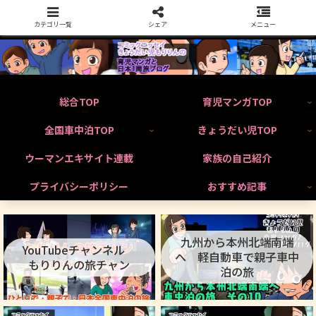
カテゴリ一覧
シェア
メニュー
総合TOP
育児マンガTOP
全国車中泊TOP
きょうだい児TOP
ウーマンエキサイト連載
家族の自己紹介
プライバシーポリシー
おすすめ記事
九州から本州北端南端
YouTubeチャンネル
へ 軽自動車で親子車中
もりりんの旅チャン
泊の旅