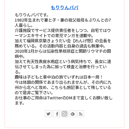
もりりんパパ
もりりんパパです。
1982年生まれで妻と子・妻の祖父祖母＆ぷりんとの7
人暮らし。
介護施設でサービス提供責任者をしつつ、自宅ではウ
ーマンエキサイトでの育児マンガを連載中。
加えて福岡県京築きょうだい会【れんげ想】の会長を
務めている。その活動内容と自身の過去も執筆中。
2020年2月からは伝染性単核球症と関節リウマチの闘
病中。
加えて先天性表皮水疱症という病気持ちで、長女に遺
伝させてしまった為に揃って検査と治療を行ってい
る。
趣味は子どもと車中泊の旅でいずれは日本一周！
今は体調の関係であまり出られませんが、その内に九
州から北へと攻め、こちらも旅記事として残している
ので是非ご覧下さい。
お仕事のご用命はTwitterのDMまで宜しくお願い致し
ます。