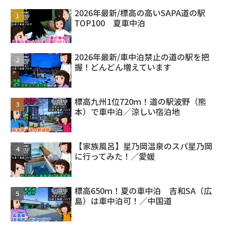
2026年最新/標高の高いSAPA道の駅
TOP100 夏車中泊
2026年最新/車中泊禁止の道の駅を把
握！どんどん増えています
標高九州1位720ｍ！道の駅波野（熊
本）で車中泊／涼しい宿泊地
【家族風呂】星乃岡温泉のスパ星乃岡
に行ってみた！／愛媛
標高650ｍ！夏の車中泊 吉和SA（広
島）は車中泊可！／中国道