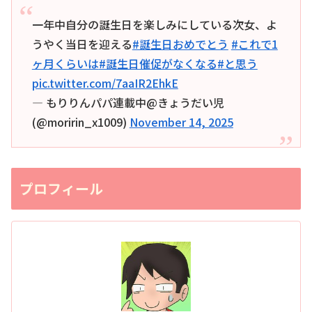
一年中自分の誕生日を楽しみにしている次女、よ
うやく当日を迎える
#誕生日おめでとう
#これで1
ヶ月くらいは
#誕生日催促がなくなる
#と思う
pic.twitter.com/7aaIR2EhkE
— もりりんパパ連載中@きょうだい児
(@moririn_x1009)
November 14, 2025
プロフィール