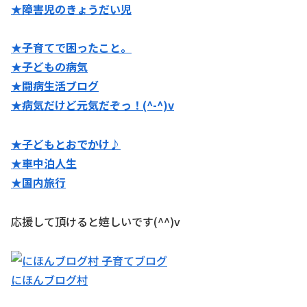
★障害児のきょうだい児
★子育てで困ったこと。
★子どもの病気
★闘病生活ブログ
★病気だけど元気だぞっ！(^-^)v
★子どもとおでかけ♪
★
車中泊人生
★国内旅行
応援して頂けると嬉しいです(^^)v
にほんブログ村