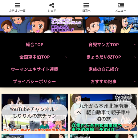
カテゴリ一覧
シェア
目次へ
メニュー
総合TOP
育児マンガTOP
全国車中泊TOP
きょうだい児TOP
ウーマンエキサイト連載
家族の自己紹介
プライバシーポリシー
おすすめ記事
九州から本州北端南端
YouTubeチャンネル
へ 軽自動車で親子車中
もりりんの旅チャン
泊の旅