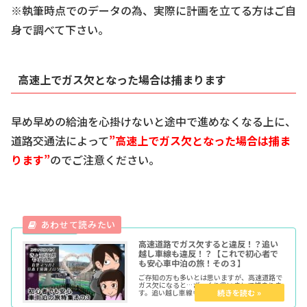
※執筆時点でのデータの為、実際に計画を立てる方はご自
身で調べて下さい。
高速上でガス欠となった場合は捕まります
早め早めの給油を心掛けないと途中で進めなくなる上に、
道路交通法によって
”高速上でガス欠となった場合は捕ま
ります”
のでご注意ください。
高速道路でガス欠すると違反！？追い
越し車線も違反！？【これで初心者で
も安心車中泊の旅！その３】
ご存知の方も多いとは思いますが、高速道路で
ガス欠になると…ざっくり言いまして捕まりま
す。追い越し車線もトンネル内無灯火も同様。
今回はその点について法律でのソース文を元に