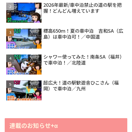
2026年最新/車中泊禁止の道の駅を把
握！どんどん増えています
標高650ｍ！夏の車中泊 吉和SA（広
島）は車中泊可！／中国道
シャワー使ってみた！南条SA（福井）
で車中泊！／北陸道
超広大！道の駅歓遊舎ひこさん（福
岡）で車中泊／九州
連載のお知らせ+α