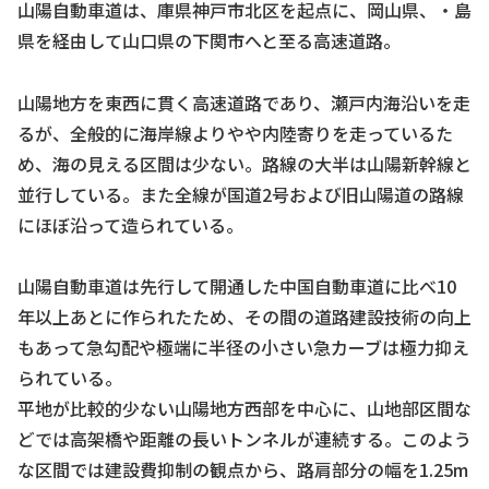
山陽自動車道は、庫県神戸市北区を起点に、岡山県、・島
県を経由して山口県の下関市へと至る高速道路。
山陽地方を東西に貫く高速道路であり、瀬戸内海沿いを走
るが、全般的に海岸線よりやや内陸寄りを走っているた
め、海の見える区間は少ない。路線の大半は山陽新幹線と
並行している。また全線が国道2号および旧山陽道の路線
にほぼ沿って造られている。
山陽自動車道は先行して開通した中国自動車道に比べ10
年以上あとに作られたため、その間の道路建設技術の向上
もあって急勾配や極端に半径の小さい急カーブは極力抑え
られている。
平地が比較的少ない山陽地方西部を中心に、山地部区間な
どでは高架橋や距離の長いトンネルが連続する。このよう
な区間では建設費抑制の観点から、路肩部分の幅を1.25m