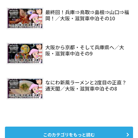
最終回！兵庫⇒鳥取⇒島根⇒山口⇒福
岡！／大阪・滋賀車中泊その10
大阪から京都・そして兵庫県へ／大
阪・滋賀車中泊その9
なにわ新風ラーメンと2度目の正直？
通天閣／大阪・滋賀車中泊その8
このカテゴリをもっと読む