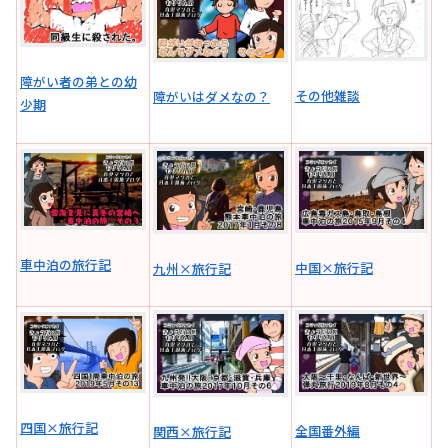
障がい者の弟との幼
その他雑談
障がいはダメなの？
少期
車中泊の旅行記
中国×旅行記
九州×旅行記
四国×旅行記
全国番外編
関西×旅行記