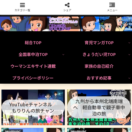
カテゴリ一覧
シェア
メニュー
総合TOP
育児マンガTOP
全国車中泊TOP
きょうだい児TOP
ウーマンエキサイト連載
家族の自己紹介
プライバシーポリシー
おすすめ記事
九州から本州北端南端
YouTubeチャンネル
へ 軽自動車で親子車中
もりりんの旅チャン
泊の旅