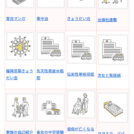
育児マンガ
車中泊
きょうだい児
出版社連載
福岡京築きょう
先天性表皮水疱
伝染性単核球症
次女と紫斑病
だい会
症
祖母が亡くなる
家族の自己紹介
長女の中学受験
サヨナラ、パパ