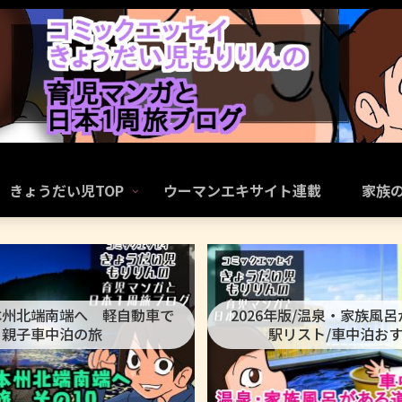
きょうだい児TOP
ウーマンエキサイト連載
家族
本州北端南端へ 軽自動車で
2026年版/温泉・家族風
親子車中泊の旅
駅リスト/車中泊お