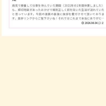
病気で療養して仕事を休んでいた期間（2021年の1年間休業しました）
も、締切地獄があったおかげで規則正しく前を向いた生活が送れていた
と思っています。今回の漫画の最後に挨拶を載せさせて頂いておりま
す。是非リンクからご覧下さいね！それではこれまで本当にありがとう
ございました！またどこかでお会いしましょう！！
2024.04.04
2