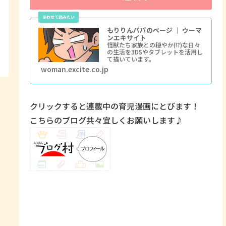
もりりんパパのページ ｜ ウーマ
ンエキサイト
怪獣たち家族との穏やか(!?)な日々
の生活を3DSやタブレットを活用し
て描いています。
woman.excite.co.jp
クリックすると連載中の育児漫画にとびます！
こちらのブログ共々宜しくお願いします♪