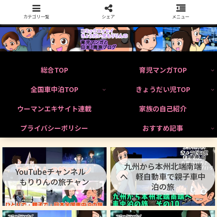
カテゴリ一覧
シェア
メニュー
総合TOP
育児マンガTOP
全国車中泊TOP
きょうだい児TOP
ウーマンエキサイト連載
家族の自己紹介
プライバシーポリシー
おすすめ記事
九州から本州北端南端
YouTubeチャンネル
へ 軽自動車で親子車中
もりりんの旅チャン
泊の旅