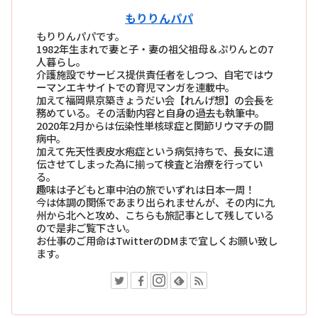
もりりんパパ
もりりんパパです。
1982年生まれで妻と子・妻の祖父祖母＆ぷりんとの7
人暮らし。
介護施設でサービス提供責任者をしつつ、自宅ではウ
ーマンエキサイトでの育児マンガを連載中。
加えて福岡県京築きょうだい会【れんげ想】の会長を
務めている。その活動内容と自身の過去も執筆中。
2020年2月からは伝染性単核球症と関節リウマチの闘
病中。
加えて先天性表皮水疱症という病気持ちで、長女に遺
伝させてしまった為に揃って検査と治療を行ってい
る。
趣味は子どもと車中泊の旅でいずれは日本一周！
今は体調の関係であまり出られませんが、その内に九
州から北へと攻め、こちらも旅記事として残している
ので是非ご覧下さい。
お仕事のご用命はTwitterのDMまで宜しくお願い致し
ます。