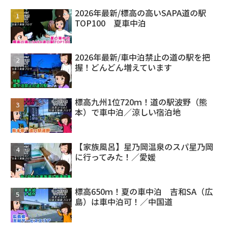
2026年最新/標高の高いSAPA道の駅
TOP100 夏車中泊
2026年最新/車中泊禁止の道の駅を把
握！どんどん増えています
標高九州1位720ｍ！道の駅波野（熊
本）で車中泊／涼しい宿泊地
【家族風呂】星乃岡温泉のスパ星乃岡
に行ってみた！／愛媛
標高650ｍ！夏の車中泊 吉和SA（広
島）は車中泊可！／中国道