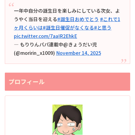
一年中自分の誕生日を楽しみにしている次女、よ
うやく当日を迎える
#誕生日おめでとう
#これで1
ヶ月くらいは
#誕生日催促がなくなる
#と思う
pic.twitter.com/7aaIR2EhkE
— もりりんパパ連載中@きょうだい児
(@moririn_x1009)
November 14, 2025
プロフィール