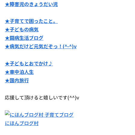
★障害児のきょうだい児
★子育てで困ったこと。
★子どもの病気
★闘病生活ブログ
★病気だけど元気だぞっ！(^-^)v
★子どもとおでかけ♪
★
車中泊人生
★国内旅行
応援して頂けると嬉しいです(^^)v
にほんブログ村