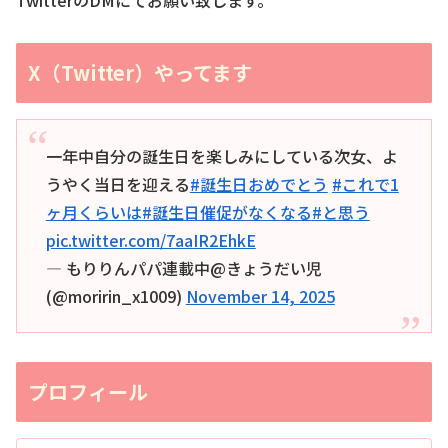
X（Twitter）やってます
一年中自分の誕生日を楽しみにしている次女、よ
うやく当日を迎える
#誕生日おめでとう
#これで1
ヶ月くらいは
#誕生日催促がなくなる
#と思う
pic.twitter.com/7aaIR2EhkE
— もりりんパパ連載中@きょうだい児
(@moririn_x1009)
November 14, 2025
プロフィール