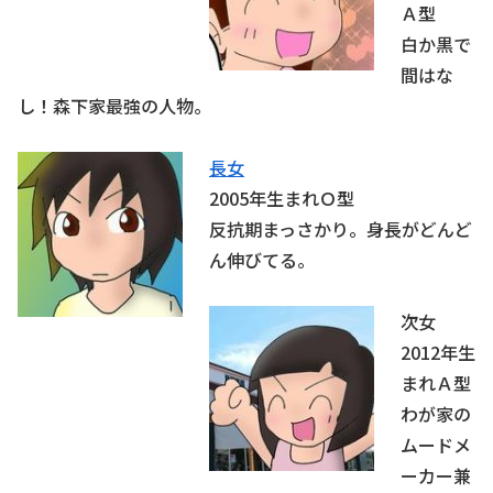
Ａ型
白か黒で
間はな
し！森下家最強の人物。
長女
2005年生まれＯ型
反抗期まっさかり。身長がどんど
ん伸びてる。
次女
2012年生
まれＡ型
わが家の
ムードメ
ーカー兼