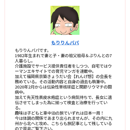
もりりんパパ
もりりんパパです。
1982年生まれで妻と子・妻の祖父祖母＆ぷりんとの7
人暮らし。
介護施設でサービス提供責任者をしつつ、自宅ではウ
ーマンエキサイトでの育児マンガを連載中。
加えて福岡県京築きょうだい会【れんげ想】の会長を
務めている。その活動内容と自身の過去も執筆中。
2020年2月からは伝染性単核球症と関節リウマチの闘
病中。
加えて先天性表皮水疱症という病気持ちで、長女に遺
伝させてしまった為に揃って検査と治療を行ってい
る。
趣味は子どもと車中泊の旅でいずれは日本一周！
今は体調の関係であまり出られませんが、その内に九
州から北へと攻め、こちらも旅記事として残している
ので是非ご覧下さい。