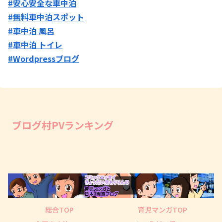
#安心安全な車中泊
#無料車中泊スポット
#車中泊 風呂
#車中泊 トイレ
#Wordpressブログ
ブログ村PVランキング
総合TOP
育児マンガTOP