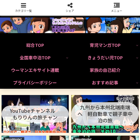
カテゴリ一覧
シェア
メニュー
総合TOP
育児マンガTOP
全国車中泊TOP
きょうだい児TOP
ウーマンエキサイト連載
家族の自己紹介
プライバシーポリシー
おすすめ記事
九州から本州北端南端
YouTubeチャンネル
へ 軽自動車で親子車中
もりりんの旅チャン
泊の旅