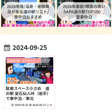
2026年版/温泉・家族風
2026年最新/標高の高い
呂がある道の駅リスト/
SAPA道の駅TOP100
車中泊おすすめ
夏車中泊
2024-09-25
全国道の駅 車中泊スポット
駐車スペース小さめ 道
の駅 釜石仙人峠（岩手）
で車中泊／東北
2024.09.25
2024.09.27
0