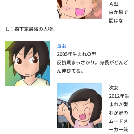
Ａ型
白か黒で
間はな
し！森下家最強の人物。
長女
2005年生まれＯ型
反抗期まっさかり。身長がどんど
ん伸びてる。
次女
2012年生
まれＡ型
わが家の
ムードメ
ーカー兼