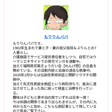
もりりんパパ
もりりんパパです。
1982年生まれで妻と子・妻の祖父祖母＆ぷりんとの7
人暮らし。
介護施設でサービス提供責任者をしつつ、自宅ではウ
ーマンエキサイトでの育児マンガを連載中。
加えて福岡県京築きょうだい会【れんげ想】の会長を
務めている。その活動内容と自身の過去も執筆中。
2020年2月からは伝染性単核球症と関節リウマチの闘
病中。
加えて先天性表皮水疱症という病気持ちで、長女に遺
伝させてしまった為に揃って検査と治療を行ってい
る。
趣味は子どもと車中泊の旅でいずれは日本一周！
今は体調の関係であまり出られませんが、その内に九
州から北へと攻め、こちらも旅記事として残している
ので是非ご覧下さい。