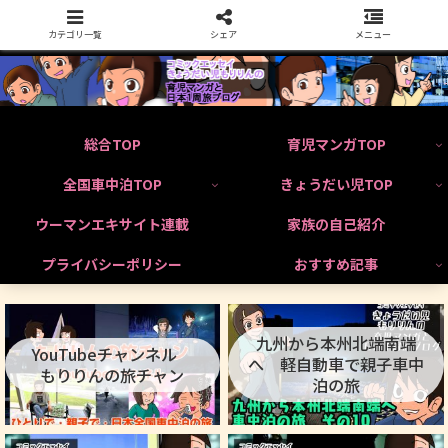
カテゴリ一覧
シェア
メニュー
総合TOP
育児マンガTOP
全国車中泊TOP
きょうだい児TOP
ウーマンエキサイト連載
家族の自己紹介
プライバシーポリシー
おすすめ記事
九州から本州北端南端
YouTubeチャンネル
へ 軽自動車で親子車中
もりりんの旅チャン
泊の旅