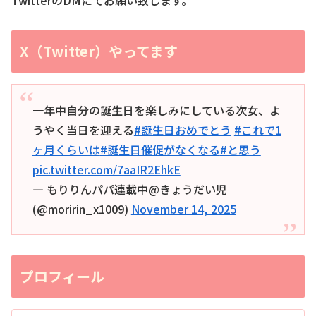
X（Twitter）やってます
一年中自分の誕生日を楽しみにしている次女、よ
うやく当日を迎える
#誕生日おめでとう
#これで1
ヶ月くらいは
#誕生日催促がなくなる
#と思う
pic.twitter.com/7aaIR2EhkE
— もりりんパパ連載中@きょうだい児
(@moririn_x1009)
November 14, 2025
プロフィール