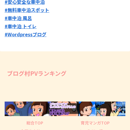
#安心安全な車中泊
#無料車中泊スポット
#車中泊 風呂
#車中泊 トイレ
#Wordpressブログ
ブログ村PVランキング
総合TOP
育児マンガTOP