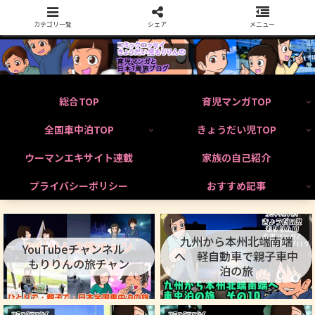
カテゴリ一覧
シェア
メニュー
総合TOP
育児マンガTOP
全国車中泊TOP
きょうだい児TOP
ウーマンエキサイト連載
家族の自己紹介
プライバシーポリシー
おすすめ記事
九州から本州北端南端
YouTubeチャンネル
へ 軽自動車で親子車中
もりりんの旅チャン
泊の旅