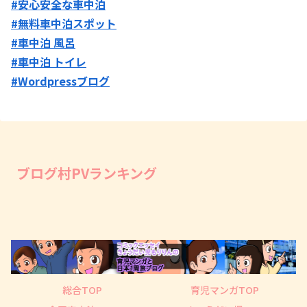
#安心安全な車中泊
#無料車中泊スポット
#車中泊 風呂
#車中泊 トイレ
#Wordpressブログ
ブログ村PVランキング
総合TOP
育児マンガTOP