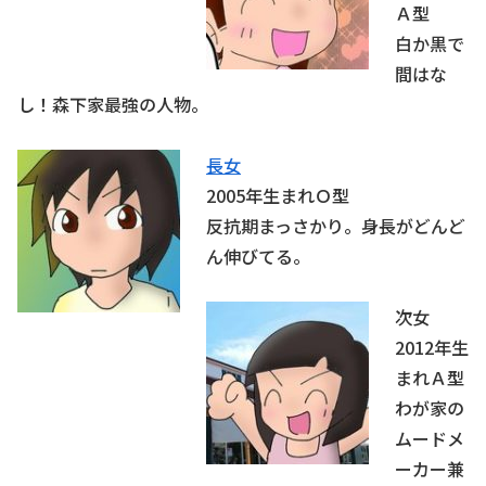
Ａ型
白か黒で
間はな
し！森下家最強の人物。
長女
2005年生まれＯ型
反抗期まっさかり。身長がどんど
ん伸びてる。
次女
2012年生
まれＡ型
わが家の
ムードメ
ーカー兼