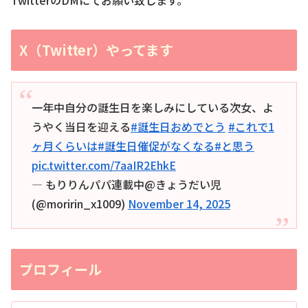
X（Twitter）やってます
一年中自分の誕生日を楽しみにしている次女、よ
うやく当日を迎える
#誕生日おめでとう
#これで1
ヶ月くらいは
#誕生日催促がなくなる
#と思う
pic.twitter.com/7aaIR2EhkE
— もりりんパパ連載中@きょうだい児
(@moririn_x1009)
November 14, 2025
プロフィール