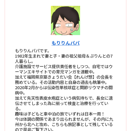
もりりんパパ
もりりんパパです。
1982年生まれで妻と子・妻の祖父祖母＆ぷりんとの7
人暮らし。
介護施設でサービス提供責任者をしつつ、自宅ではウ
ーマンエキサイトでの育児マンガを連載中。
加えて福岡県京築きょうだい会【れんげ想】の会長を
務めている。その活動内容と自身の過去も執筆中。
2020年2月からは伝染性単核球症と関節リウマチの闘
病中。
加えて先天性表皮水疱症という病気持ちで、長女に遺
伝させてしまった為に揃って検査と治療を行ってい
る。
趣味は子どもと車中泊の旅でいずれは日本一周！
今は体調の関係であまり出られませんが、その内に九
州から北へと攻め、こちらも旅記事として残している
ので是非ご覧下さい。