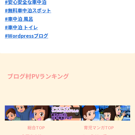
#安心安全な車中泊
#無料車中泊スポット
#車中泊 風呂
#車中泊 トイレ
#Wordpressブログ
ブログ村PVランキング
総合TOP
育児マンガTOP