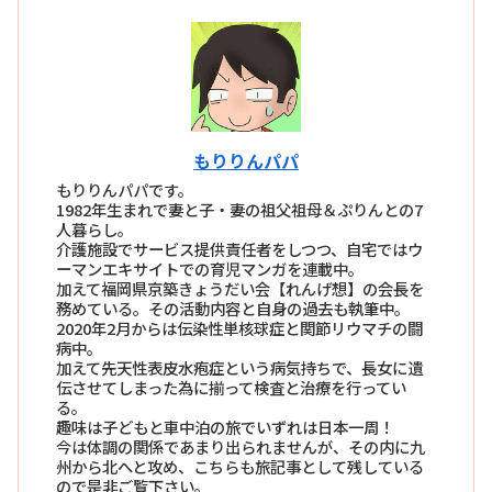
もりりんパパ
もりりんパパです。
1982年生まれで妻と子・妻の祖父祖母＆ぷりんとの7
人暮らし。
介護施設でサービス提供責任者をしつつ、自宅ではウ
ーマンエキサイトでの育児マンガを連載中。
加えて福岡県京築きょうだい会【れんげ想】の会長を
務めている。その活動内容と自身の過去も執筆中。
2020年2月からは伝染性単核球症と関節リウマチの闘
病中。
加えて先天性表皮水疱症という病気持ちで、長女に遺
伝させてしまった為に揃って検査と治療を行ってい
る。
趣味は子どもと車中泊の旅でいずれは日本一周！
今は体調の関係であまり出られませんが、その内に九
州から北へと攻め、こちらも旅記事として残している
ので是非ご覧下さい。