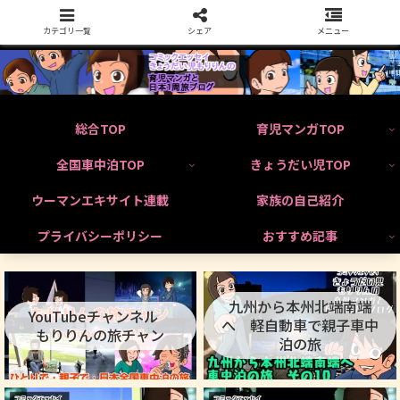
カテゴリ一覧
シェア
メニュー
総合TOP
育児マンガTOP
全国車中泊TOP
きょうだい児TOP
ウーマンエキサイト連載
家族の自己紹介
プライバシーポリシー
おすすめ記事
九州から本州北端南端
YouTubeチャンネル
へ 軽自動車で親子車中
もりりんの旅チャン
泊の旅