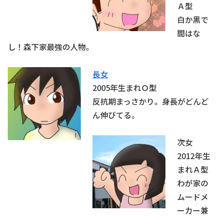
Ａ型
白か黒で
間はな
し！森下家最強の人物。
長女
2005年生まれＯ型
反抗期まっさかり。身長がどんど
ん伸びてる。
次女
2012年生
まれＡ型
わが家の
ムードメ
ーカー兼