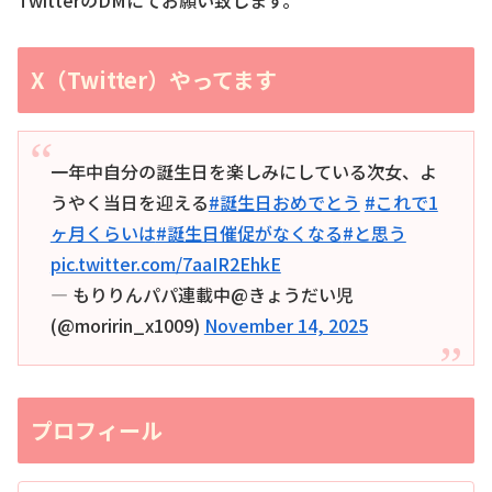
X（Twitter）やってます
一年中自分の誕生日を楽しみにしている次女、よ
うやく当日を迎える
#誕生日おめでとう
#これで1
ヶ月くらいは
#誕生日催促がなくなる
#と思う
pic.twitter.com/7aaIR2EhkE
— もりりんパパ連載中@きょうだい児
(@moririn_x1009)
November 14, 2025
プロフィール