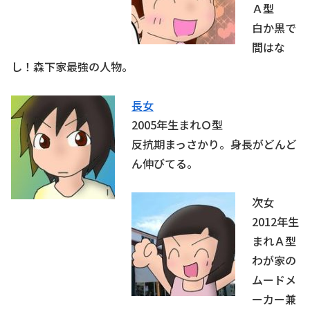
Ａ型
白か黒で
間はな
し！森下家最強の人物。
長女
2005年生まれＯ型
反抗期まっさかり。身長がどんど
ん伸びてる。
次女
2012年生
まれＡ型
わが家の
ムードメ
ーカー兼