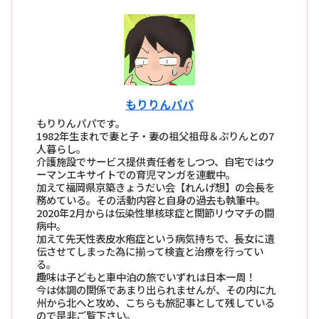
もりりんパパ
もりりんパパです。
1982年生まれで妻と子・妻の祖父祖母＆ぷりんとの7
人暮らし。
介護施設でサービス提供責任者をしつつ、自宅ではウ
ーマンエキサイトでの育児マンガを連載中。
加えて福岡県京築きょうだい会【れんげ想】の会長を
務めている。その活動内容と自身の過去も執筆中。
2020年2月からは伝染性単核球症と関節リウマチの闘
病中。
加えて先天性表皮水疱症という病気持ちで、長女に遺
伝させてしまった為に揃って検査と治療を行ってい
る。
趣味は子どもと車中泊の旅でいずれは日本一周！
今は体調の関係であまり出られませんが、その内に九
州から北へと攻め、こちらも旅記事として残している
ので是非ご覧下さい。