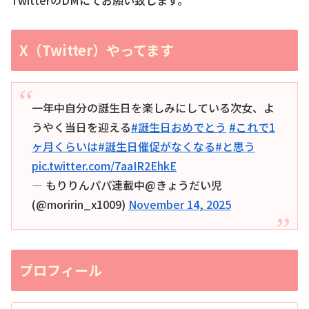
X（Twitter）やってます
一年中自分の誕生日を楽しみにしている次女、よ
うやく当日を迎える
#誕生日おめでとう
#これで1
ヶ月くらいは
#誕生日催促がなくなる
#と思う
pic.twitter.com/7aaIR2EhkE
— もりりんパパ連載中@きょうだい児
(@moririn_x1009)
November 14, 2025
プロフィール