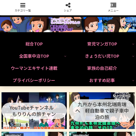
カテゴリ一覧
シェア
メニュー
総合TOP
育児マンガTOP
全国車中泊TOP
きょうだい児TOP
ウーマンエキサイト連載
家族の自己紹介
プライバシーポリシー
おすすめ記事
九州から本州北端南端
YouTubeチャンネル
へ 軽自動車で親子車中
もりりんの旅チャン
泊の旅