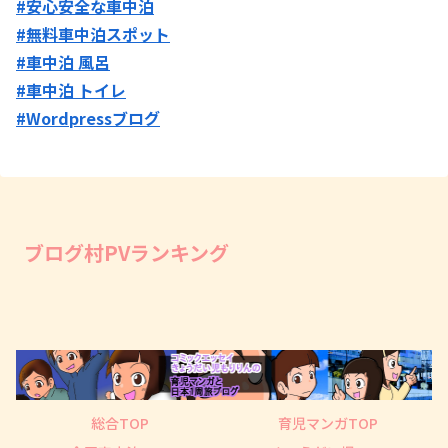
#安心安全な車中泊
#無料車中泊スポット
#車中泊 風呂
#車中泊 トイレ
#Wordpressブログ
ブログ村PVランキング
総合TOP
育児マンガTOP