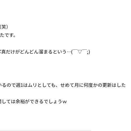
（笑）
たです。
真だけがどんどん溜まるという…(￣▽￣;)
でいるので週1はムリとしても、せめて月に何度かの更新はした
関しては余裕ができるでしょうｗ