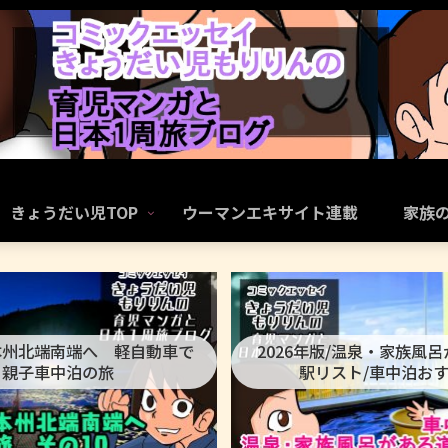
きょうだい児TOP
ウーマンエキサイト連載
家族
本州北端南端へ 軽自動車で
2026年版/温泉・家族風
親子車中泊の旅
駅リスト/車中泊お