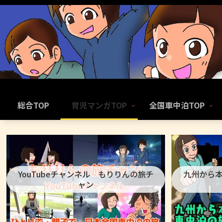
総合TOP
育児マンガTOP
全国車中泊TOP
YouTubeチャンネル もりりんの旅チ
九州から
ャン