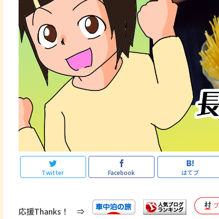
Twitter
Facebook
はてブ
応援Thanks！ ⇒