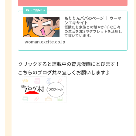
もりりんパパのページ ｜ ウーマ
ンエキサイト
怪獣たち家族との穏やか(!?)な日々
の生活を3DSやタブレットを活用し
て描いています。
woman.excite.co.jp
クリックすると連載中の育児漫画にとびます！
こちらのブログ共々宜しくお願いします♪