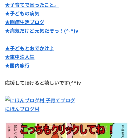
★子育てで困ったこと。
★子どもの病気
★闘病生活ブログ
★病気だけど元気だぞっ！(^-^)v
★子どもとおでかけ♪
★
車中泊人生
★国内旅行
応援して頂けると嬉しいです(^^)v
にほんブログ村