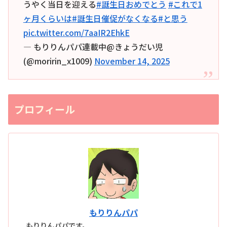
うやく当日を迎える
#誕生日おめでとう
#これで1
ヶ月くらいは
#誕生日催促がなくなる
#と思う
pic.twitter.com/7aaIR2EhkE
— もりりんパパ連載中@きょうだい児
(@moririn_x1009)
November 14, 2025
プロフィール
もりりんパパ
もりりんパパです。