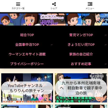
カテゴリ一覧
シェア
メニュー
総合TOP
育児マンガTOP
全国車中泊TOP
きょうだい児TOP
ウーマンエキサイト連載
家族の自己紹介
プライバシーポリシー
おすすめ記事
九州から本州北端南端
YouTubeチャンネル
へ 軽自動車で親子車中
もりりんの旅チャン
泊の旅