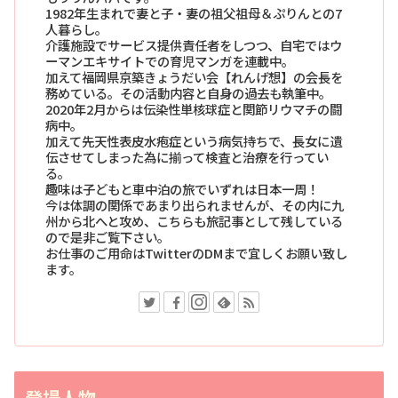
1982年生まれで妻と子・妻の祖父祖母＆ぷりんとの7
人暮らし。
介護施設でサービス提供責任者をしつつ、自宅ではウ
ーマンエキサイトでの育児マンガを連載中。
加えて福岡県京築きょうだい会【れんげ想】の会長を
務めている。その活動内容と自身の過去も執筆中。
2020年2月からは伝染性単核球症と関節リウマチの闘
病中。
加えて先天性表皮水疱症という病気持ちで、長女に遺
伝させてしまった為に揃って検査と治療を行ってい
る。
趣味は子どもと車中泊の旅でいずれは日本一周！
今は体調の関係であまり出られませんが、その内に九
州から北へと攻め、こちらも旅記事として残している
ので是非ご覧下さい。
お仕事のご用命はTwitterのDMまで宜しくお願い致し
ます。
登場人物