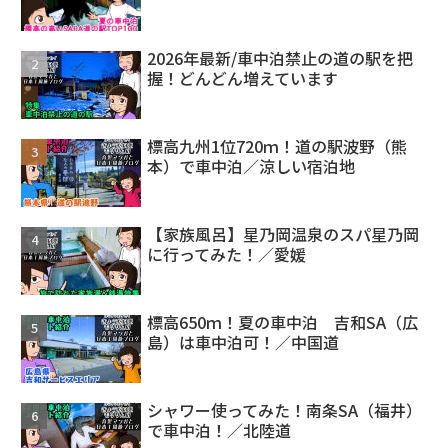
2026年最新/車中泊禁止の道の駅を把
握！どんどん増えています
標高九州1位720ｍ！道の駅波野（熊
本）で車中泊／涼しい宿泊地
【家族風呂】星乃岡温泉のスパ星乃岡
に行ってみた！／愛媛
標高650ｍ！夏の車中泊 吉和SA（広
島）は車中泊可！／中国道
シャワー使ってみた！南条SA（福井）
で車中泊！／北陸道