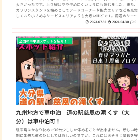
大きかったです。上り線はやや停めにくいようにも感じました。また、
ガソリンスタンドを始めとしてフードコーナーや販売エリアなども充実
しており小さめなサービスエリアよりも大きいほどです。周辺のサービ
スエリアに人気が集中しているのならこちらの選択もありそうです。
2023.07.31
2024.04.30
0
全国の車中泊スポットを紹介！！
九州地方で車中泊 道の駅慈恩の滝 くす（大
分）は車中泊可！
駐車場はかなり狭めで30台少ししか停めることが出来ません。新しい時
期に出来た道の駅としては珍しいのですが、これにはおそらく景観を守