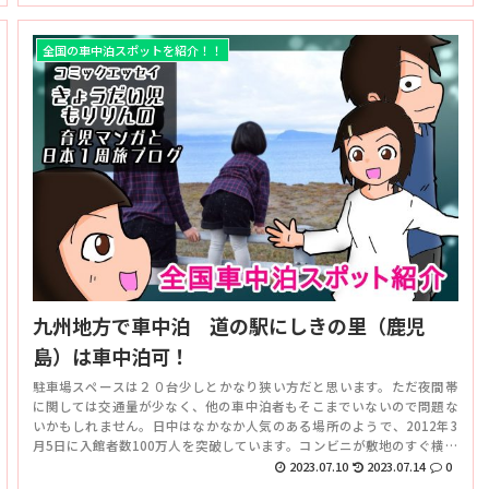
全国の車中泊スポットを紹介！！
九州地方で車中泊 道の駅にしきの里（鹿児
島）は車中泊可！
駐車場スペースは２０台少しとかなり狭い方だと思います。ただ夜間帯
に関しては交通量が少なく、他の車中泊者もそこまでいないので問題な
いかもしれません。日中はなかなか人気のある場所のようで、2012年3
月5日に入館者数100万人を突破しています。コンビニが敷地のすぐ横に
あり、銭湯までも遠くないので便利な道の駅です。
2023.07.10
2023.07.14
0