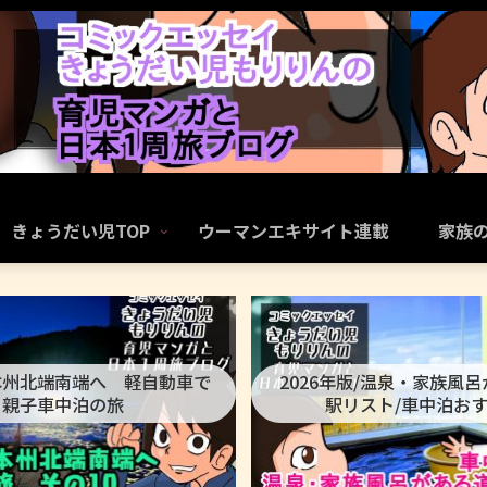
きょうだい児TOP
ウーマンエキサイト連載
家族
本州北端南端へ 軽自動車で
2026年版/温泉・家族風
親子車中泊の旅
駅リスト/車中泊お