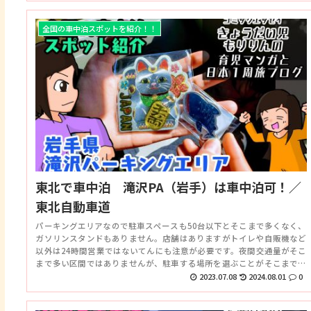
全国の車中泊スポットを紹介！！
東北で車中泊 滝沢PA（岩手）は車中泊可！／
東北自動車道
パーキングエリアなので駐車スペースも50台以下とそこまで多くなく、
ガソリンスタンドもありません。店舗はありますがトイレや自販機など
以外は24時間営業ではないてんにも注意が必要です。夜間交通量がそこ
まで多い区間ではありませんが、駐車する場所を選ぶことがそこまで出
来ないと思われるので騒音も大きめ。敏感な方は注意です。
2023.07.08
2024.08.01
0