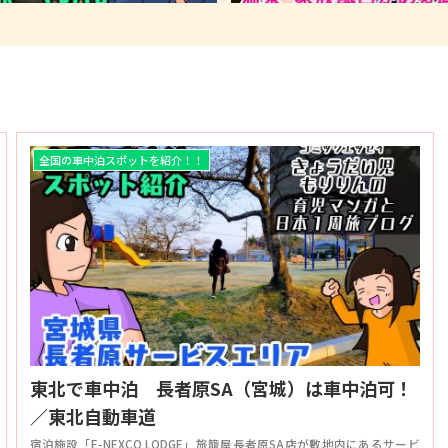
全国の車中泊スポットを紹介！！
東北で車中泊 長者原SA（宮城）は車中泊可！
／東北自動車道
宿泊施設「E-NEXCO LODGE」旅籠屋長者原SA店が敷地内にあるサービ