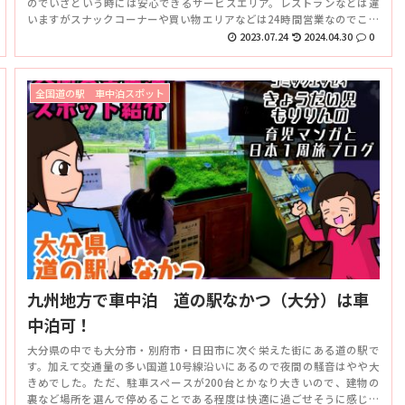
のでいざという時には安心できるサービスエリア。レストランなどは違
いますがスナックコーナーや買い物エリアなどは24時間営業なのでこち
らも便利。利用しやすい場所だと感じました。
2023.07.24
2024.04.30
0
全国道の駅 車中泊スポット
九州地方で車中泊 道の駅なかつ（大分）は車
中泊可！
大分県の中でも大分市・別府市・日田市に次ぐ栄えた街にある道の駅で
す。加えて交通量の多い国道10号線沿いにあるので夜間の騒音はやや大
きめでした。ただ、駐車スペースが200台とかなり大きいので、建物の
裏など場所を選んで停めることである程度は快適に過ごせそうに感じま