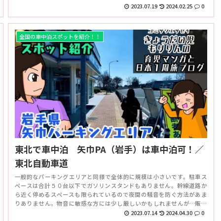
した。銭湯やコンビニも近くにあるので環境は整っています。
2023.07.19
2024.02.25
0
全国の車中泊スポットを紹介！！
東北で車中泊 矢巾PA（岩手）は車中泊可！／
東北自動車道
一般的なパーキングエリアと同様で全体的に規模は小さいです。駐車ス
ペースは合計５０台以下でガソリンスタンドもありません。幹線道路か
ら近く停めるスペースも限られているので夜間の騒音を防ぐ方法があま
りありません。物音に敏感な方には少し厳しいかもしれませんが…販売
コーナーなどはあるので音が気にならない人には良いかもです。
2023.07.14
2024.04.30
0