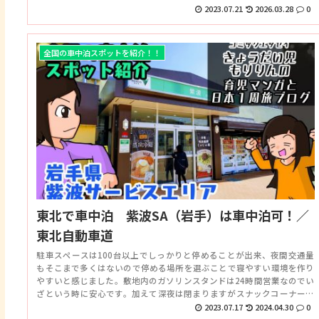
た。今回は過去に訪れた場所を中心に紹介したいと思います。
2023.07.21
2026.03.28
0
全国の車中泊スポットを紹介！！
東北で車中泊 紫波SA（岩手）は車中泊可！／
東北自動車道
駐車スペースは100台以上でしっかりと停めることが出来、夜間交通量
もそこまで多くはないので停める場所を選ぶことで寝やすい環境を作り
やすいと感じました。敷地内のガソリンスタンドは24時間営業なのでい
ざという時に安心です。加えて深夜は閉まりますがスナックコーナーや
販売エリアなども充実しているので利用しやすいSAです。
2023.07.17
2024.04.30
0