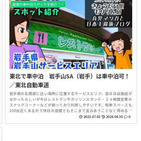
全国の車中泊スポットを紹介！！
東北で車中泊 岩手山SA（岩手）は車中泊可！
／東北自動車道
岩手県の北西部に近い場所に位置するサービスエリア。昔はほぼ施設が
なかったらしいが今はレストランやガソリンスタンド・２４時間営業の
スナックコーナーなどが揃っており利用しやすいです。駐車スペースも
100台近くあるので休日の昼間でもそこまで混みあうことなく停めるこ
とが出来ました。夜間の騒音も少なめで中々良かったです。
2023.07.03
2024.04.30
0