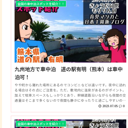
全国の車中泊スポットを紹介！！
九州地方で車中泊 道の駅有明（熊本）は車中
泊可！
やや町から離れた場所にあるのでコンビニなどは遠いです。夜中に訪れ
る場合はその点にご注意を。ただ、敷地内に温泉があるのがポイント。
加えて駐車スペースもしっかりとあり、幹線道路沿いながらも夜間の交
通量はそこまで多くないので夜間も静かにゆったりと過ごしやすいので
はないでしょうか。実際に車中泊してみましたが良かったです。
2023.07.05
0
全国の車中泊スポットを紹介！！