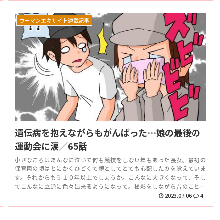
ウーマンエキサイト連載記事
遺伝病を抱えながらもがんばった…娘の最後の
運動会に涙／65話
小さなころはあんなに泣いて何も競技をしない年もあった長女。最初の
保育園の頃はとにかくひどくて親としてとても心配したのを覚えていま
す。それからもう１０年以上でしょうか。こんなに大きくなって、そし
てこんなに立派に色々出来るようになって。撮影をしながら昔のことを
ふと思い出し、色々と考えながら長女を見ていたら…
2023.07.06
4