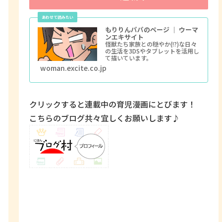
もりりんパパのページ ｜ ウーマ
ンエキサイト
怪獣たち家族との穏やか(!?)な日々
の生活を3DSやタブレットを活用し
て描いています。
woman.excite.co.jp
クリックすると連載中の育児漫画にとびます！
こちらのブログ共々宜しくお願いします♪