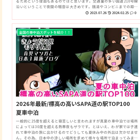
るためという理由もあるのではと思います。交通量の多い国道210号線
沿いということで夜間の騒音は大きめです。銭湯やコンビニまでの距離
もややあるので、車中泊には厳しいかもしれません。
2023.07.26
2024.02.25
0
全国の車中泊スポットを紹介！！
2026年最新/標高の高いSAPA道の駅TOP100
夏車中泊
一般的に25度を超えると寝苦しいと言われますが真夏の車中泊では場所
によっては30度を超える熱帯夜もザラです。とはいえ、わが家では子連
れで車中泊の旅に出かけるのでどうしても夏休み中の外出は欠かせませ
ん。その為、日本中の涼しい場所を求めて様々な場所で泊まってみまし