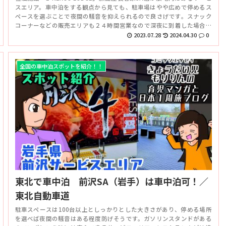
スエリア。車中泊をする観点から見ても、駐車場はやや広めで停めるス
ペースを選ぶことで夜間の騒音を抑えられるので良さげです。スナック
コーナーなどの販売エリアも２４時間営業なので深夜に到着した場合も
便利です。ドッグランもあるので良いですね。
2023.07.28
2024.04.30
0
全国の車中泊スポットを紹介！！
東北で車中泊 前沢SA（岩手）は車中泊可！／
東北自動車道
駐車スペースは100台以上としっかりとした大きさがあり、停める場所
を選べば夜間の騒音はある程度防げそうです。ガソリンスタンドがある