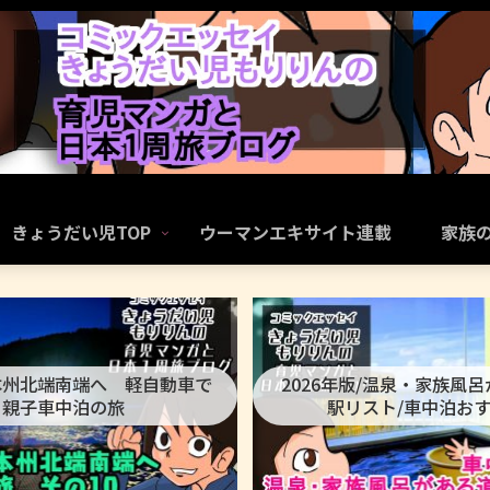
きょうだい児TOP
ウーマンエキサイト連載
家族
本州北端南端へ 軽自動車で
2026年版/温泉・家族風
親子車中泊の旅
駅リスト/車中泊お