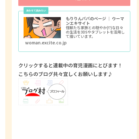
もりりんパパのページ ｜ ウーマ
ンエキサイト
怪獣たち家族との穏やか(!?)な日々
の生活を3DSやタブレットを活用し
て描いています。
woman.excite.co.jp
クリックすると連載中の育児漫画にとびます！
こちらのブログ共々宜しくお願いします♪