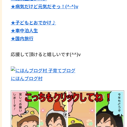
★病気だけど元気だぞっ！(^-^)v
★子どもとおでかけ♪
★
車中泊人生
★国内旅行
応援して頂けると嬉しいです(^^)v
にほんブログ村