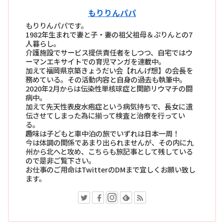
もりりんパパ
もりりんパパです。
1982年生まれで妻と子・妻の祖父祖母＆ぷりんとの7
人暮らし。
介護施設でサービス提供責任者をしつつ、自宅ではウ
ーマンエキサイトでの育児マンガを連載中。
加えて福岡県京築きょうだい会【れんげ想】の会長を
務めている。その活動内容と自身の過去も執筆中。
2020年2月からは伝染性単核球症と関節リウマチの闘
病中。
加えて先天性表皮水疱症という病気持ちで、長女に遺
伝させてしまった為に揃って検査と治療を行ってい
る。
趣味は子どもと車中泊の旅でいずれは日本一周！
今は体調の関係であまり出られませんが、その内に九
州から北へと攻め、こちらも旅記事として残している
ので是非ご覧下さい。
お仕事のご用命はTwitterのDMまで宜しくお願い致し
ます。