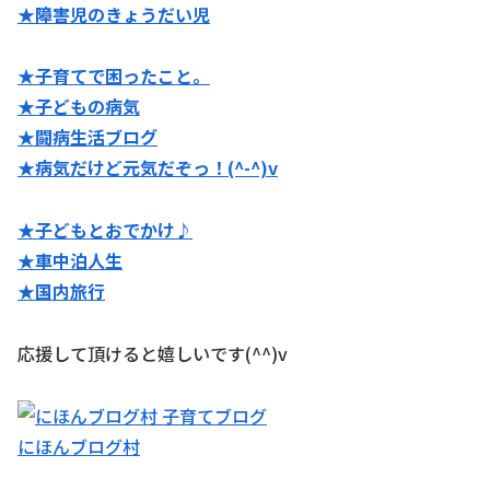
★障害児のきょうだい児
★子育てで困ったこと。
★子どもの病気
★闘病生活ブログ
★病気だけど元気だぞっ！(^-^)v
★子どもとおでかけ♪
★
車中泊人生
★国内旅行
応援して頂けると嬉しいです(^^)v
にほんブログ村