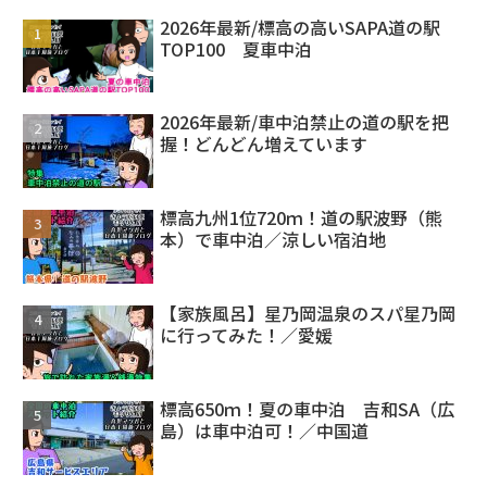
2026年最新/標高の高いSAPA道の駅
TOP100 夏車中泊
2026年最新/車中泊禁止の道の駅を把
握！どんどん増えています
標高九州1位720ｍ！道の駅波野（熊
本）で車中泊／涼しい宿泊地
【家族風呂】星乃岡温泉のスパ星乃岡
に行ってみた！／愛媛
標高650ｍ！夏の車中泊 吉和SA（広
島）は車中泊可！／中国道