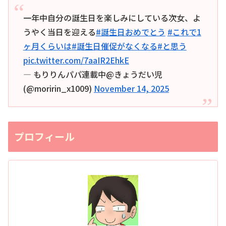
一年中自分の誕生日を楽しみにしている次女、よ
うやく当日を迎える
#誕生日おめでとう
#これで1
ヶ月くらいは
#誕生日催促がなくなる
#と思う
pic.twitter.com/7aaIR2EhkE
— もりりんパパ連載中@きょうだい児
(@moririn_x1009)
November 14, 2025
プロフィール