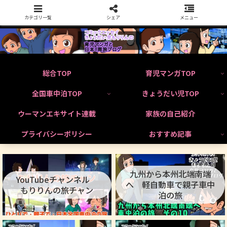
カテゴリ一覧
シェア
メニュー
総合TOP
育児マンガTOP
全国車中泊TOP
きょうだい児TOP
ウーマンエキサイト連載
家族の自己紹介
プライバシーポリシー
おすすめ記事
九州から本州北端南端
YouTubeチャンネル
へ 軽自動車で親子車中
もりりんの旅チャン
泊の旅