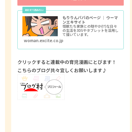
もりりんパパのページ ｜ ウーマ
ンエキサイト
怪獣たち家族との穏やか(!?)な日々
の生活を3DSやタブレットを活用し
て描いています。
woman.excite.co.jp
クリックすると連載中の育児漫画にとびます！
こちらのブログ共々宜しくお願いします♪