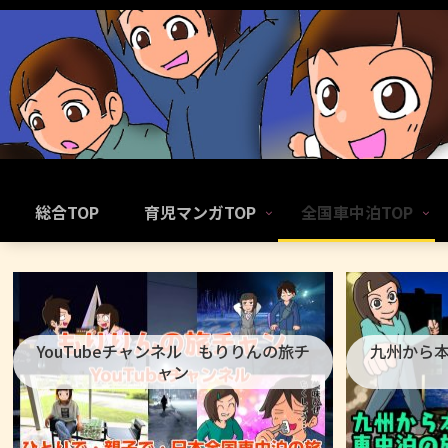
総合TOP
育児マンガTOP
全国車中泊TOP
YouTubeチャンネル もりりんの旅チ
九州から
ャン