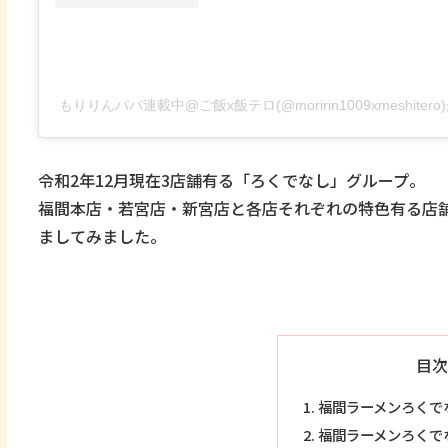
もりりんパパ連載中@ご飯x飯テロ(@moririn1009xmeshite
令和2年12月現在3店舗有る「ろくでなし」グループ。
福間本店・若宮店・新宮店と各店それぞれの特色有る店
ましてみました。
目次
福間ラーメンろくで
福間ラーメンろくで