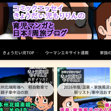
きょうだい児TOP
ウーマンエキサイト連載
家族
本州北端南端へ 軽自動車で
2026年版/温泉・家族風
親子車中泊の旅
駅リスト/車中泊お