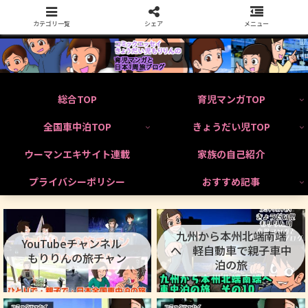
カテゴリ一覧
シェア
メニュー
総合TOP
育児マンガTOP
全国車中泊TOP
きょうだい児TOP
ウーマンエキサイト連載
家族の自己紹介
プライバシーポリシー
おすすめ記事
九州から本州北端南端
YouTubeチャンネル
へ 軽自動車で親子車中
もりりんの旅チャン
泊の旅