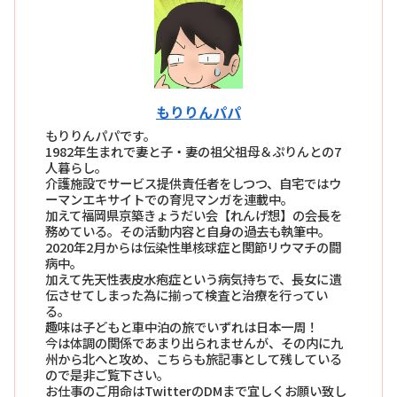
もりりんパパ
もりりんパパです。
1982年生まれで妻と子・妻の祖父祖母＆ぷりんとの7
人暮らし。
介護施設でサービス提供責任者をしつつ、自宅ではウ
ーマンエキサイトでの育児マンガを連載中。
加えて福岡県京築きょうだい会【れんげ想】の会長を
務めている。その活動内容と自身の過去も執筆中。
2020年2月からは伝染性単核球症と関節リウマチの闘
病中。
加えて先天性表皮水疱症という病気持ちで、長女に遺
伝させてしまった為に揃って検査と治療を行ってい
る。
趣味は子どもと車中泊の旅でいずれは日本一周！
今は体調の関係であまり出られませんが、その内に九
州から北へと攻め、こちらも旅記事として残している
ので是非ご覧下さい。
お仕事のご用命はTwitterのDMまで宜しくお願い致し