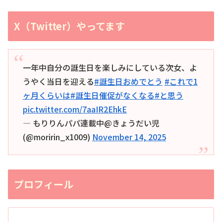
X（Twitter）やってます
一年中自分の誕生日を楽しみにしている次女、よ
うやく当日を迎える
#誕生日おめでとう
#これで1
ヶ月くらいは
#誕生日催促がなくなる
#と思う
pic.twitter.com/7aaIR2EhkE
— もりりんパパ連載中@きょうだい児
(@moririn_x1009)
November 14, 2025
プロフィール