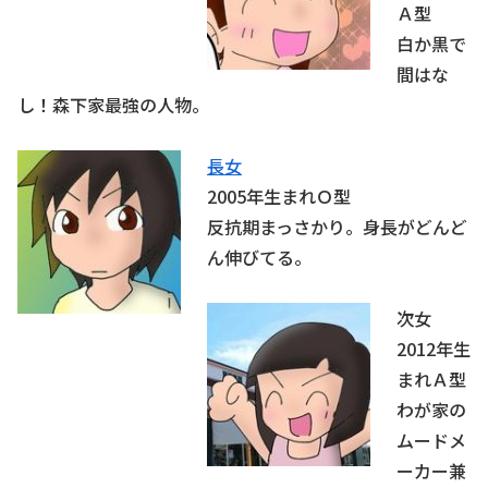
Ａ型
白か黒で
間はな
し！森下家最強の人物。
長女
2005年生まれＯ型
反抗期まっさかり。身長がどんど
ん伸びてる。
次女
2012年生
まれＡ型
わが家の
ムードメ
ーカー兼