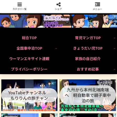
カテゴリ一覧
シェア
メニュー
総合TOP
育児マンガTOP
全国車中泊TOP
きょうだい児TOP
ウーマンエキサイト連載
家族の自己紹介
プライバシーポリシー
おすすめ記事
九州から本州北端南端
YouTubeチャンネル
へ 軽自動車で親子車中
もりりんの旅チャン
泊の旅