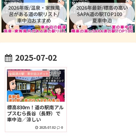
2026年版/温泉・家族風
2026年最新/標高の高い
呂がある道の駅リスト/
SAPA道の駅TOP100
車中泊おすすめ
夏車中泊
2025-07-02
全国道の駅 車中泊スポット
標高830ｍ！道の駅南アル
プスむら長谷（長野）で
車中泊／涼しい
2025.07.02
0