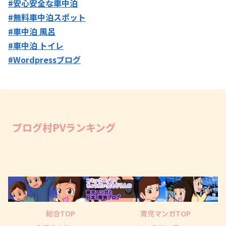
#安心安全な車中泊
#無料車中泊スポット
#車中泊 風呂
#車中泊 トイレ
#Wordpressブログ
ブログ村PVランキング
総合TOP
育児マンガTOP