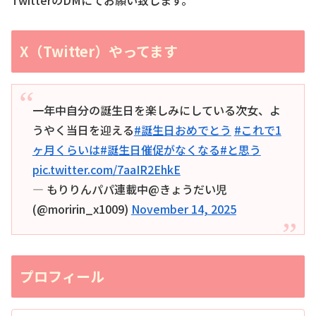
X（Twitter）やってます
一年中自分の誕生日を楽しみにしている次女、よ
うやく当日を迎える
#誕生日おめでとう
#これで1
ヶ月くらいは
#誕生日催促がなくなる
#と思う
pic.twitter.com/7aaIR2EhkE
— もりりんパパ連載中@きょうだい児
(@moririn_x1009)
November 14, 2025
プロフィール