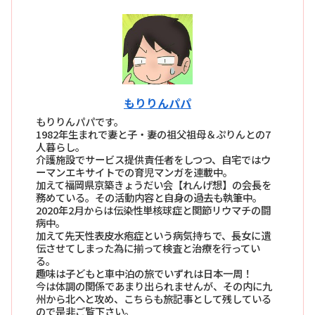
もりりんパパ
もりりんパパです。
1982年生まれで妻と子・妻の祖父祖母＆ぷりんとの7
人暮らし。
介護施設でサービス提供責任者をしつつ、自宅ではウ
ーマンエキサイトでの育児マンガを連載中。
加えて福岡県京築きょうだい会【れんげ想】の会長を
務めている。その活動内容と自身の過去も執筆中。
2020年2月からは伝染性単核球症と関節リウマチの闘
病中。
加えて先天性表皮水疱症という病気持ちで、長女に遺
伝させてしまった為に揃って検査と治療を行ってい
る。
趣味は子どもと車中泊の旅でいずれは日本一周！
今は体調の関係であまり出られませんが、その内に九
州から北へと攻め、こちらも旅記事として残している
ので是非ご覧下さい。