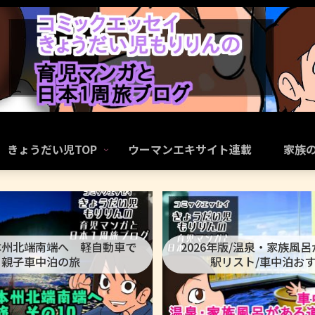
きょうだい児TOP
ウーマンエキサイト連載
家族
本州北端南端へ 軽自動車で
2026年版/温泉・家族風
親子車中泊の旅
駅リスト/車中泊お