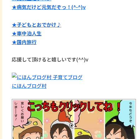
★病気だけど元気だぞっ！(^-^)v
★子どもとおでかけ♪
★
車中泊人生
★国内旅行
応援して頂けると嬉しいです(^^)v
にほんブログ村