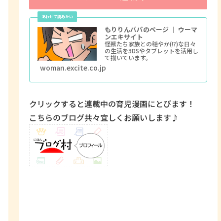
もりりんパパのページ ｜ ウーマ
ンエキサイト
怪獣たち家族との穏やか(!?)な日々
の生活を3DSやタブレットを活用し
て描いています。
woman.excite.co.jp
クリックすると連載中の育児漫画にとびます！
こちらのブログ共々宜しくお願いします♪