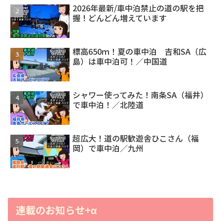
2026年最新/車中泊禁止の道の駅を把
握！どんどん増えています
標高650ｍ！夏の車中泊 吉和SA（広
島）は車中泊可！／中国道
シャワー使ってみた！南条SA（福井）
で車中泊！／北陸道
超広大！道の駅歓遊舎ひこさん（福
岡）で車中泊／九州
連載のお知らせ+α