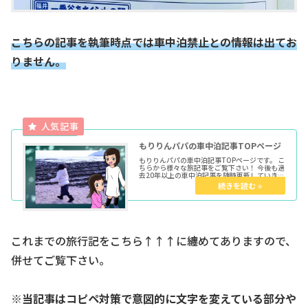
こちらの記事を執筆時点では車中泊禁止との情報は出てお
りません。
もりりんパパの車中泊記事TOPページ
もりりんパパの車中泊記事TOPページです。 こ
ちらから様々な旅記事をご覧下さい！ 今後も過
去20年以上の車中泊記事を随時更新していきま
す。 ★各種トップページはこちらからどうぞ育
児マンガTOP車中泊TOPきょうだい児TOPウー
マンエキサイト...
これまでの旅行記をこちら↑↑↑に纏めてありますので、
併せてご覧下さい。
※当記事はコピペ対策で意図的に文字を変えている部分や