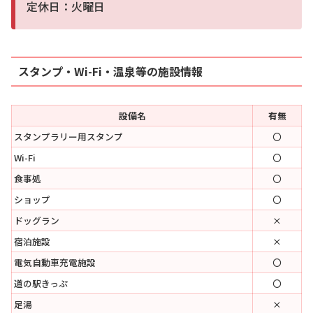
定休日：火曜日
スタンプ・Wi-Fi・温泉等の施設情報
設備名
有無
スタンプラリー用スタンプ
〇
Wi-Fi
〇
食事処
〇
ショップ
〇
ドッグラン
×
宿泊施設
×
電気自動車充電施設
〇
道の駅きっぷ
〇
足湯
×