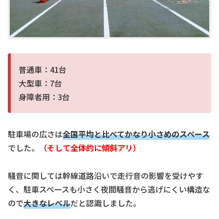
普通車：41台
大型車：7台
身障者用：3台
駐車場の広さは
全国平均と比べてかなり小さめのスペー
ス
でした。
（そして全体的に傾斜アリ）
騒音に関しては幹線道路沿いで走行音の影響を受けやす
く、駐車スペースも小さく夜間騒音から逃げにくい構造な
ので
大きな
レベル
だと認識しました。