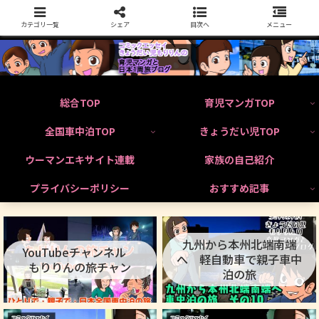
カテゴリ一覧
シェア
目次へ
メニュー
総合TOP
育児マンガTOP
全国車中泊TOP
きょうだい児TOP
ウーマンエキサイト連載
家族の自己紹介
プライバシーポリシー
おすすめ記事
九州から本州北端南端
YouTubeチャンネル
へ 軽自動車で親子車中
もりりんの旅チャン
泊の旅