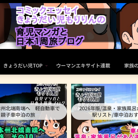
きょうだい児TOP
ウーマンエキサイト連載
家族
本州北端南端へ 軽自動車で
2026年版/温泉・家族風
親子車中泊の旅
駅リスト/車中泊お