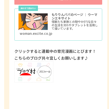
もりりんパパのページ ｜ ウーマ
ンエキサイト
怪獣たち家族との穏やか(!?)な日々
の生活を3DSやタブレットを活用し
て描いています。
woman.excite.co.jp
クリックすると連載中の育児漫画にとびます！
こちらのブログ共々宜しくお願いします♪