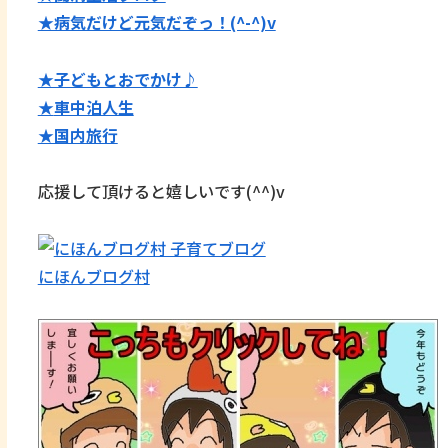
★病気だけど元気だぞっ！(^-^)v
★子どもとおでかけ♪
★
車中泊人生
★国内旅行
応援して頂けると嬉しいです(^^)v
にほんブログ村