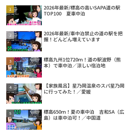
2026年最新/標高の高いSAPA道の駅
TOP100 夏車中泊
2026年最新/車中泊禁止の道の駅を把
握！どんどん増えています
標高九州1位720ｍ！道の駅波野（熊
本）で車中泊／涼しい宿泊地
【家族風呂】星乃岡温泉のスパ星乃岡
に行ってみた！／愛媛
標高650ｍ！夏の車中泊 吉和SA（広
島）は車中泊可！／中国道