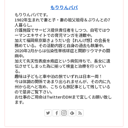
もりりんパパ
もりりんパパです。
1982年生まれで妻と子・妻の祖父祖母＆ぷりんとの7
人暮らし。
介護施設でサービス提供責任者をしつつ、自宅ではウ
ーマンエキサイトでの育児マンガを連載中。
加えて福岡県京築きょうだい会【れんげ想】の会長を
務めている。その活動内容と自身の過去も執筆中。
2020年2月からは伝染性単核球症と関節リウマチの闘
病中。
加えて先天性表皮水疱症という病気持ちで、長女に遺
伝させてしまった為に揃って検査と治療を行ってい
る。
趣味は子どもと車中泊の旅でいずれは日本一周！
今は体調の関係であまり出られませんが、その内に九
州から北へと攻め、こちらも旅記事として残している
ので是非ご覧下さい。
お仕事のご用命はTwitterのDMまで宜しくお願い致し
ます。