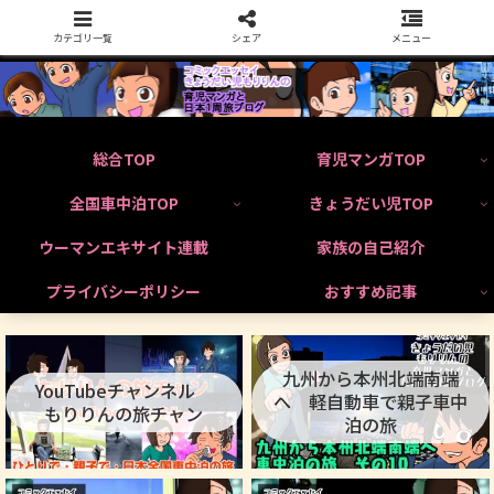
カテゴリ一覧
シェア
メニュー
総合TOP
育児マンガTOP
全国車中泊TOP
きょうだい児TOP
ウーマンエキサイト連載
家族の自己紹介
プライバシーポリシー
おすすめ記事
九州から本州北端南端
YouTubeチャンネル
へ 軽自動車で親子車中
もりりんの旅チャン
泊の旅