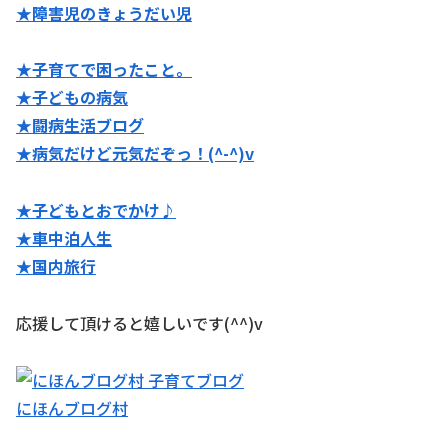
★障害児のきょうだい児
★子育てで困ったこと。
★子どもの病気
★闘病生活ブログ
★病気だけど元気だぞっ！(^-^)v
★子どもとおでかけ♪
★
車中泊人生
★国内旅行
応援して頂けると嬉しいです(^^)v
にほんブログ村