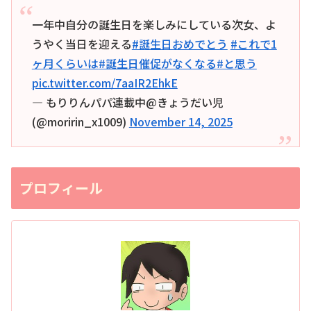
一年中自分の誕生日を楽しみにしている次女、よ
うやく当日を迎える
#誕生日おめでとう
#これで1
ヶ月くらいは
#誕生日催促がなくなる
#と思う
pic.twitter.com/7aaIR2EhkE
— もりりんパパ連載中@きょうだい児
(@moririn_x1009)
November 14, 2025
プロフィール