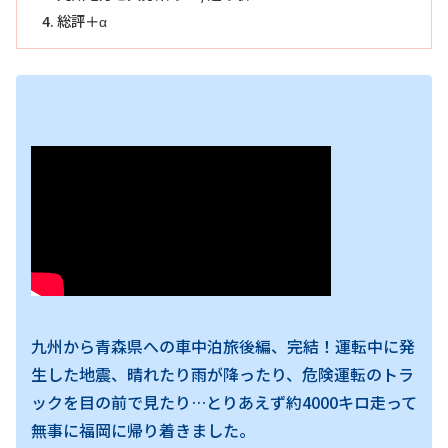
総評＋α
九州から青森県への車中泊旅後編、完結！運転中に発
生した地震、晴れたり雨が降ったり、危険運転のトラ
ックを目の前で見たり…とりあえず約4000キロ走って
無事に福岡に帰り着きました。