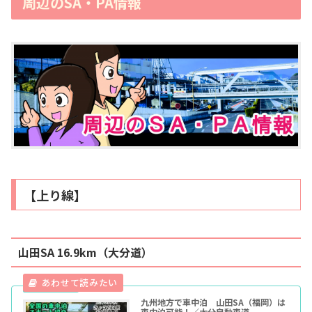
周辺のSA・PA情報
【上り線】
山田SA 16.9km（大分道）
九州地方で車中泊 山田SA（福岡）は
車中泊可能！／大分自動車道