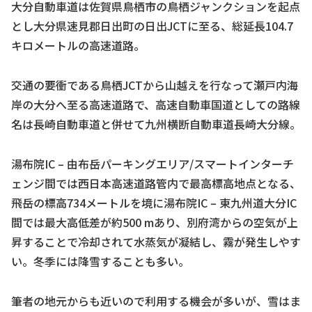
大分自動車道は佐賀県鳥栖市の鳥栖ジャンクションを起点
とし大分県速見郡日出町の日出JCTに至る、総延長104.7
キロメートルの高速道路。
交通の要衝である鳥栖JCTから山越えを行なって瀬戸内海
岸の大分へ至る高速道路で、高速自動車国道としての路線
名は長崎自動車道と併せて九州横断自動車道長崎大分線。
湯布院IC – 由布岳パーキングエリア/スマートインターチ
ェンジ間では西日本高速道路管内で最高標高地点となる、
飛岳の標高734メートルを境に湯布院IC – 東九州道大分IC
間では最大高低差が約500 mあり、別府湾からの空気が上
昇することで冷却されて水蒸気が凝結し、霧が発生しやす
い。冬季には降雪することも多い。
筆者の地元からも近いので利用する機会が多いが、雪はま