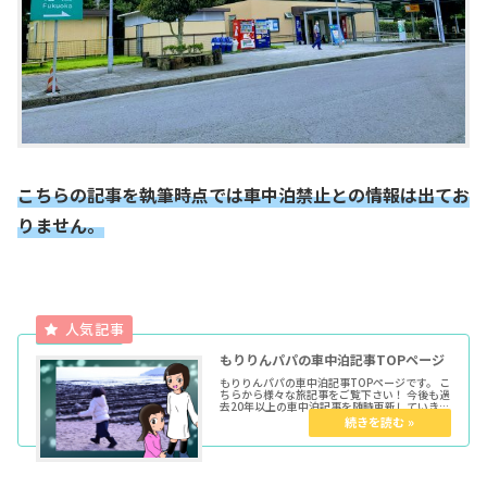
こちらの記事を執筆時点では車中泊禁止との情報は出てお
りません。
もりりんパパの車中泊記事TOPページ
もりりんパパの車中泊記事TOPページです。 こ
ちらから様々な旅記事をご覧下さい！ 今後も過
去20年以上の車中泊記事を随時更新していきま
す。 ★各種トップページはこちらからどうぞ育
児マンガTOP車中泊TOPきょうだい児TOPウー
マンエキサイト...