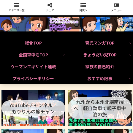
カテゴリ一覧
シェア
目次へ
メニュー
総合TOP
育児マンガTOP
全国車中泊TOP
きょうだい児TOP
ウーマンエキサイト連載
家族の自己紹介
プライバシーポリシー
おすすめ記事
九州から本州北端南端
YouTubeチャンネル
へ 軽自動車で親子車中
もりりんの旅チャン
泊の旅