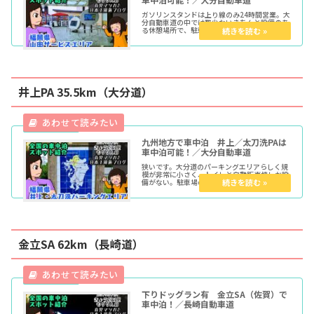
ガソリンスタンドは上り線のみ24時間営業。大
分自動車道の中では数少ないきちんと設備のあ
る休憩場所で、駐車スペースは広く夜間の騒音
もそこまで気にならない環境なのでお勧めの場
所かと思われます。ただし大分道は霧の関係で
場所によっては通行止めになることも多々ある
のでその点には注意が必要である。吉野 鶏めし
の素が大人気。
井上PA 35.5km（大分道）
九州地方で車中泊 井上／太刀洗PAは
車中泊可能！／大分自動車道
狭いです。大分道のパーキングエリアらしく規
模が非常に小さく、トイレと自動販売機しか設
備がない。駐車場のスペースは小さく、更に本
線からの距離も近いうえに遮るものがないので
夜間も騒音が大きめである。サービスエリアで
の人の多さが嫌だという理由以外にこちらで車
中泊をすることはあまりないのではないでしょ
うか。
金立SA 62km（長崎道）
下りドッグラン有 金立SA（佐賀）で
車中泊！／長崎自動車道