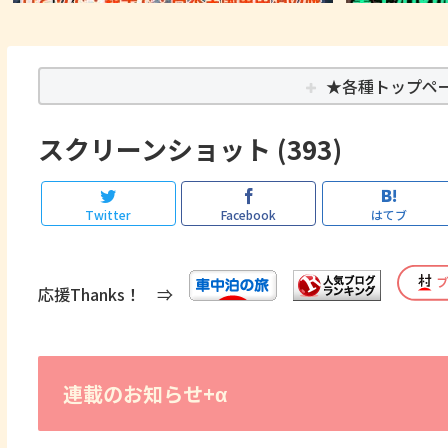
★各種トップペ
スクリーンショット (393)
Twitter
Facebook
はてブ
応援Thanks！ ⇒
連載のお知らせ+α