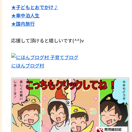
★子どもとおでかけ♪
★
車中泊人生
★国内旅行
応援して頂けると嬉しいです(^^)v
にほんブログ村