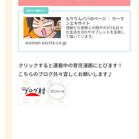
もりりんパパのページ ｜ ウーマ
ンエキサイト
怪獣たち家族との穏やか(!?)な日々
の生活を3DSやタブレットを活用し
て描いています。
woman.excite.co.jp
クリックすると連載中の育児漫画にとびます！
こちらのブログ共々宜しくお願いします♪