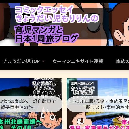
きょうだい児TOP
ウーマンエキサイト連載
家族
本州北端南端へ 軽自動車で
2026年版/温泉・家族風
親子車中泊の旅
駅リスト/車中泊お