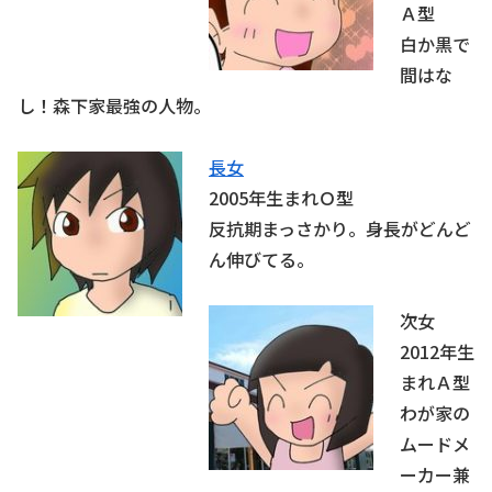
Ａ型
白か黒で
間はな
し！森下家最強の人物。
長女
2005年生まれＯ型
反抗期まっさかり。身長がどんど
ん伸びてる。
次女
2012年生
まれＡ型
わが家の
ムードメ
ーカー兼