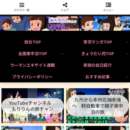
カテゴリ一覧
シェア
メニュー
総合TOP
育児マンガTOP
全国車中泊TOP
きょうだい児TOP
ウーマンエキサイト連載
家族の自己紹介
プライバシーポリシー
おすすめ記事
九州から本州北端南端
YouTubeチャンネル
へ 軽自動車で親子車中
もりりんの旅チャン
泊の旅