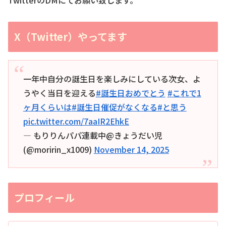
X（Twitter）やってます
一年中自分の誕生日を楽しみにしている次女、よ
うやく当日を迎える
#誕生日おめでとう
#これで1
ヶ月くらいは
#誕生日催促がなくなる
#と思う
pic.twitter.com/7aaIR2EhkE
— もりりんパパ連載中@きょうだい児
(@moririn_x1009)
November 14, 2025
プロフィール