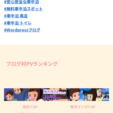
#安心安全な車中泊
#無料車中泊スポット
#車中泊 風呂
#車中泊 トイレ
#Wordpressブログ
ブログ村PVランキング
総合TOP
育児マンガTOP