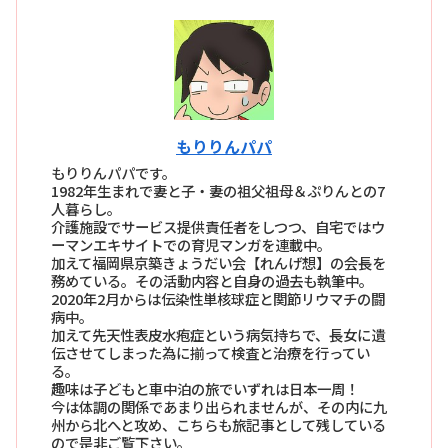
もりりんパパ
もりりんパパです。
1982年生まれで妻と子・妻の祖父祖母＆ぷりんとの7
人暮らし。
介護施設でサービス提供責任者をしつつ、自宅ではウ
ーマンエキサイトでの育児マンガを連載中。
加えて福岡県京築きょうだい会【れんげ想】の会長を
務めている。その活動内容と自身の過去も執筆中。
2020年2月からは伝染性単核球症と関節リウマチの闘
病中。
加えて先天性表皮水疱症という病気持ちで、長女に遺
伝させてしまった為に揃って検査と治療を行ってい
る。
趣味は子どもと車中泊の旅でいずれは日本一周！
今は体調の関係であまり出られませんが、その内に九
州から北へと攻め、こちらも旅記事として残している
ので是非ご覧下さい。