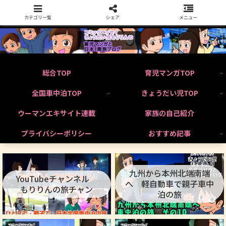
カテゴリ一覧
シェア
メニュー
総合TOP
育児マンガTOP
全国車中泊TOP
きょうだい児TOP
ウーマンエキサイト連載
家族の自己紹介
プライバシーポリシー
おすすめ記事
九州から本州北端南端
YouTubeチャンネル
へ 軽自動車で親子車中
もりりんの旅チャン
泊の旅