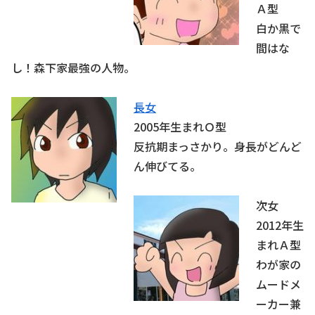
Ａ型
白か黒で
間はな
し！森下家最強の人物。
長女
2005年生まれＯ型
反抗期まっさかり。身長がどんど
ん伸びてる。
次女
2012年生
まれＡ型
わが家の
ムードメ
ーカー兼