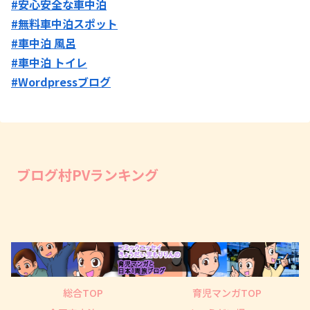
#安心安全な車中泊
#無料車中泊スポット
#車中泊 風呂
#車中泊 トイレ
#Wordpressブログ
ブログ村PVランキング
総合TOP
育児マンガTOP