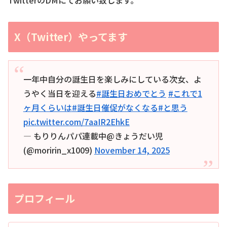
X（Twitter）やってます
一年中自分の誕生日を楽しみにしている次女、よ
うやく当日を迎える
#誕生日おめでとう
#これで1
ヶ月くらいは
#誕生日催促がなくなる
#と思う
pic.twitter.com/7aaIR2EhkE
— もりりんパパ連載中@きょうだい児
(@moririn_x1009)
November 14, 2025
プロフィール