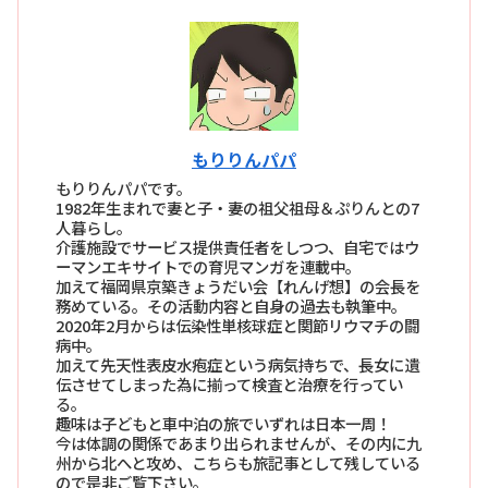
もりりんパパ
もりりんパパです。
1982年生まれで妻と子・妻の祖父祖母＆ぷりんとの7
人暮らし。
介護施設でサービス提供責任者をしつつ、自宅ではウ
ーマンエキサイトでの育児マンガを連載中。
加えて福岡県京築きょうだい会【れんげ想】の会長を
務めている。その活動内容と自身の過去も執筆中。
2020年2月からは伝染性単核球症と関節リウマチの闘
病中。
加えて先天性表皮水疱症という病気持ちで、長女に遺
伝させてしまった為に揃って検査と治療を行ってい
る。
趣味は子どもと車中泊の旅でいずれは日本一周！
今は体調の関係であまり出られませんが、その内に九
州から北へと攻め、こちらも旅記事として残している
ので是非ご覧下さい。