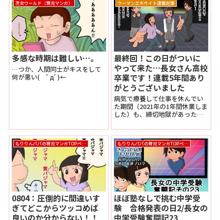
次女ワールド（育児マンガ）
ウーマンエキサイト連載記事
多感な時期は難しい…。
最終回！この日がついに
やって来た…長女さん高校
…つか、人間同士がキスをして
卒業です！連載5年間あり
何が悪い( ﾟдﾟ)←
がとうございました
病気で療養して仕事を休んでい
た期間（2021年の1年間休業しま
した）も、締切地獄があったお
かげで規則正しく前を向いた生
活が送れていたと思っていま
す。今回の漫画の最後に挨拶を
もりりんパパの育児マンガTOPページ
もりりんパパの育児マンガTOPページ
載せさせて頂いております。是
非リンクからご覧下さいね！そ
れではこれまで本当にありがと
うございました！またどこかで
お会いしましょう！！
0804：圧倒的に間違いす
ほぼ塾なしで挑む中学受
ぎてどこからツッコめば
験 合格発表の日2/長女の
良いのか分からない！！
中学受験奮闘記23