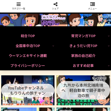
カテゴリ一覧
シェア
メニュー
総合TOP
育児マンガTOP
全国車中泊TOP
きょうだい児TOP
ウーマンエキサイト連載
家族の自己紹介
プライバシーポリシー
おすすめ記事
九州から本州北端南端
YouTubeチャンネル
へ 軽自動車で親子車中
もりりんの旅チャン
泊の旅