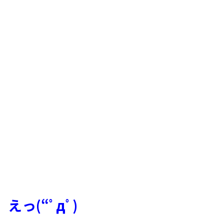
えっ(“ﾟдﾟ)