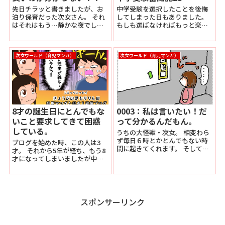
先日チラッと書きましたが、お
中学受験を選択したことを後悔
泊り保育だった次女さん。 それ
してしまった日もありました。
はそれはもう…静かな夜でし
もしも選ばなければもっと楽し
た。 ちょっと静かすぎましたね
い日々を長女に送らせてあげた
(;^ω^) 正直寂しかったです(笑)
だろうに。もしも選ばなければ
んで… 我が家が静かになった
僕はこんなに怒らずに平穏な
次女ワールド（育児マンガ）
次女ワールド（育児マンガ）
分、あちらで...
日々を過ごせていただろうに。
でも…
8才の誕生日にとんでもな
0003：私は言いたい！だ
いこと要求してきて困惑
って分かるんだもん。
している。
うちの大怪獣・次女。 相変わら
ず毎日６時とかとんでもない時
ブログを始めた時、この人は3
間に起きてくれます。 そして必
才。 それから5年が経ち、もう8
ず起こしに来ます。 僕を。 何故
才になってしまいましたが中身
横で寝ている...
は相変わらずこんなんです。 こ
んな怪獣娘な次女ですが、これ
からもどうぞ宜しくお願い致し
ます(￣▽￣;)
スポンサーリンク