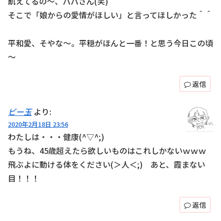
飢えてるの～、パパさん(笑)
そこで「娘からの愛情がほしい」と言ってほしかった＾＾
平和愛、そやな～。平穏がほんと一番！と思う今日この頃
～
返信
ビー玉
より:
2020年2月18日 23:56
わたしは・・・健康(^▽^;)
もうね、45歳超えたら欲しいものはこれしかないｗｗｗ
飛ぶよに動ける体をください(＞人＜;) あと、霞まない
目！！！
返信