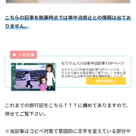
こちらの記事を執筆時点では車中泊禁止との情報は出てお
りません。
もりりんパパの車中泊記事TOPページ
もりりんパパの車中泊記事TOPページです。 こ
ちらから様々な旅記事をご覧下さい！ 今後も過
去20年以上の車中泊記事を随時更新していきま
す。 ★各種トップページはこちらからどうぞ育
児マンガTOP車中泊TOPきょうだい児TOPウー
マンエキサイト...
これまでの旅行記をこちら↑↑↑に纏めてありますので、
併せてご覧下さい。
※当記事はコピペ対策で意図的に文字を変えている部分や