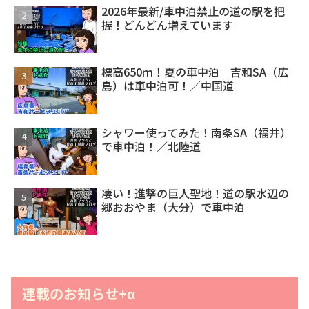
2026年最新/車中泊禁止の道の駅を把
握！どんどん増えています
標高650ｍ！夏の車中泊 吉和SA（広
島）は車中泊可！／中国道
シャワー使ってみた！南条SA（福井）
で車中泊！／北陸道
凄い！進撃の巨人聖地！道の駅水辺の
郷おおやま（大分）で車中泊
連載のお知らせ+α