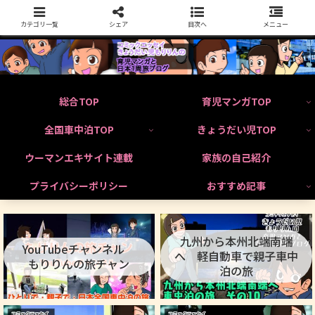
カテゴリ一覧
シェア
目次へ
メニュー
総合TOP
育児マンガTOP
全国車中泊TOP
きょうだい児TOP
ウーマンエキサイト連載
家族の自己紹介
プライバシーポリシー
おすすめ記事
九州から本州北端南端
YouTubeチャンネル
へ 軽自動車で親子車中
もりりんの旅チャン
泊の旅