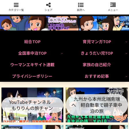
カテゴリ一覧
シェア
目次へ
メニュー
総合TOP
育児マンガTOP
全国車中泊TOP
きょうだい児TOP
ウーマンエキサイト連載
家族の自己紹介
プライバシーポリシー
おすすめ記事
九州から本州北端南端
YouTubeチャンネル
へ 軽自動車で親子車中
もりりんの旅チャン
泊の旅