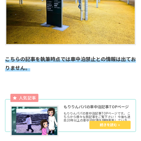
こちらの記事を執筆時点では車中泊禁止との情報は出てお
りません。
もりりんパパの車中泊記事TOPページ
もりりんパパの車中泊記事TOPページです。 こ
ちらから様々な旅記事をご覧下さい！ 今後も過
去20年以上の車中泊記事を随時更新していきま
す。 ★各種トップページはこちらからどうぞ育
児マンガTOP車中泊TOPきょうだい児TOPウー
マンエキサイト...