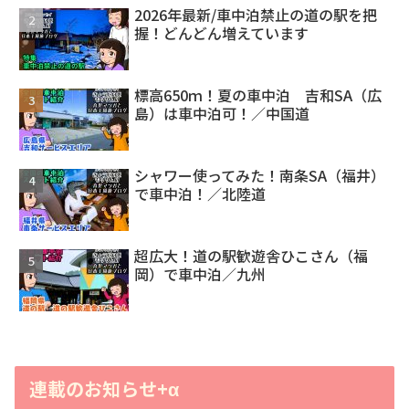
2026年最新/車中泊禁止の道の駅を把
握！どんどん増えています
標高650ｍ！夏の車中泊 吉和SA（広
島）は車中泊可！／中国道
シャワー使ってみた！南条SA（福井）
で車中泊！／北陸道
超広大！道の駅歓遊舎ひこさん（福
岡）で車中泊／九州
連載のお知らせ+α