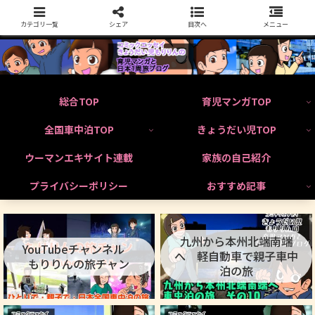
カテゴリ一覧
シェア
目次へ
メニュー
総合TOP
育児マンガTOP
全国車中泊TOP
きょうだい児TOP
ウーマンエキサイト連載
家族の自己紹介
プライバシーポリシー
おすすめ記事
九州から本州北端南端
YouTubeチャンネル
へ 軽自動車で親子車中
もりりんの旅チャン
泊の旅