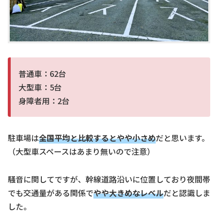
普通車：62台
大型車：5台
身障者用：2台
駐車場は
全国平均と比較するとやや小さめ
だと思います。
（大型車スペースはあまり無いので注意）
騒音に関してですが、幹線道路沿いに位置しており夜間帯
でも交通量がある関係で
やや大きめなレベル
だと認識しま
した。