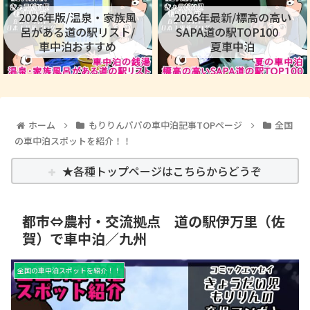
2026年版/温泉・家族風
2026年最新/標高の高い
呂がある道の駅リスト/
SAPA道の駅TOP100
車中泊おすすめ
夏車中泊
ホーム
もりりんパパの車中泊記事TOPページ
全国
の車中泊スポットを紹介！！
★各種トップページはこちらからどうぞ
都市⇔農村・交流拠点 道の駅伊万里（佐
賀）で車中泊／九州
全国の車中泊スポットを紹介！！