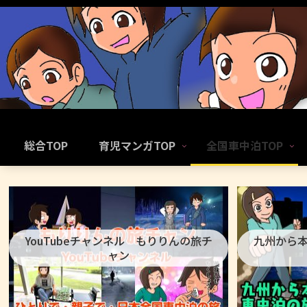
総合TOP
育児マンガTOP
全国車中泊TOP
YouTubeチャンネル もりりんの旅チ
九州から
ャン