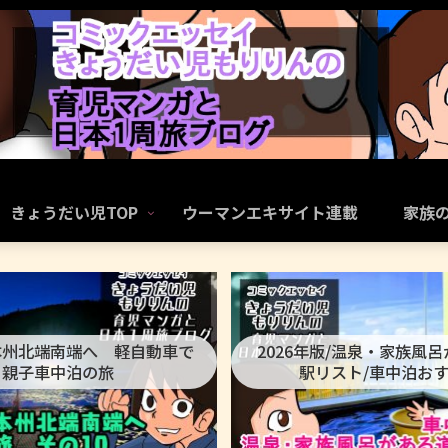
きょうだい児TOP
ウーマンエキサイト連載
家族
本州北端南端へ 軽自動車で
2026年版/温泉・家族風
親子車中泊の旅
駅リスト/車中泊お