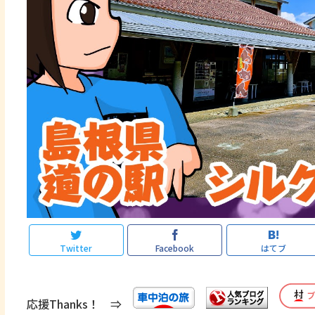
Twitter
Facebook
はてブ
応援Thanks！ ⇒