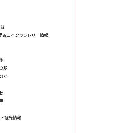
とは
湯＆コインランドリー情報
報
の駅
のか
わ
里
駅・観光情報