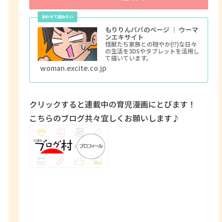
もりりんパパのページ ｜ ウーマ
ンエキサイト
怪獣たち家族との穏やか(!?)な日々
の生活を3DSやタブレットを活用し
て描いています。
woman.excite.co.jp
クリックすると連載中の育児漫画にとびます！
こちらのブログ共々宜しくお願いします♪