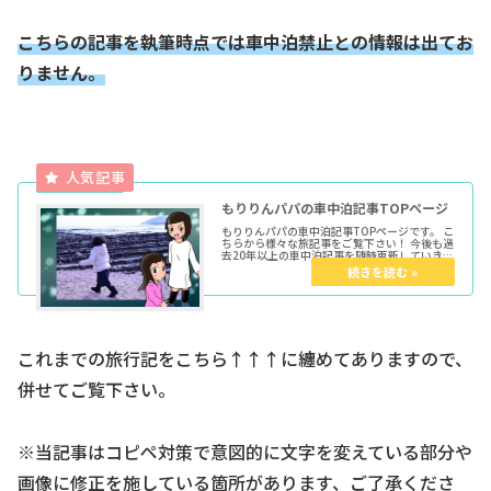
こちらの記事を執筆時点では車中泊禁止との情報は出てお
りません。
もりりんパパの車中泊記事TOPページ
もりりんパパの車中泊記事TOPページです。 こ
ちらから様々な旅記事をご覧下さい！ 今後も過
去20年以上の車中泊記事を随時更新していきま
す。 ★各種トップページはこちらからどうぞ育
児マンガTOP車中泊TOPきょうだい児TOPウー
マンエキサイト...
これまでの旅行記をこちら↑↑↑に纏めてありますので、
併せてご覧下さい。
※当記事はコピペ対策で意図的に文字を変えている部分や
画像に修正を施している箇所があります、ご了承くださ