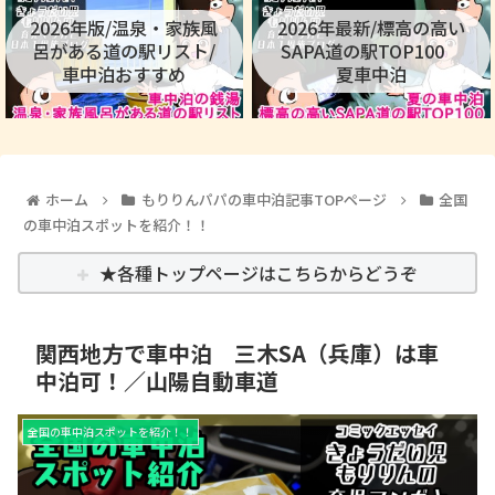
2026年版/温泉・家族風
2026年最新/標高の高い
呂がある道の駅リスト/
SAPA道の駅TOP100
車中泊おすすめ
夏車中泊
ホーム
もりりんパパの車中泊記事TOPページ
全国
の車中泊スポットを紹介！！
★各種トップページはこちらからどうぞ
関西地方で車中泊 三木SA（兵庫）は車
中泊可！／山陽自動車道
全国の車中泊スポットを紹介！！