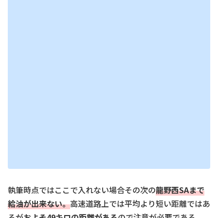
執筆時点ではここで入れない場合その次の
龍野西SA
まで
給油が出来な
い。
高速道路上では平均より短い距離ではあ
るが
およそ49キロの距離がある
ので注意が必要である。