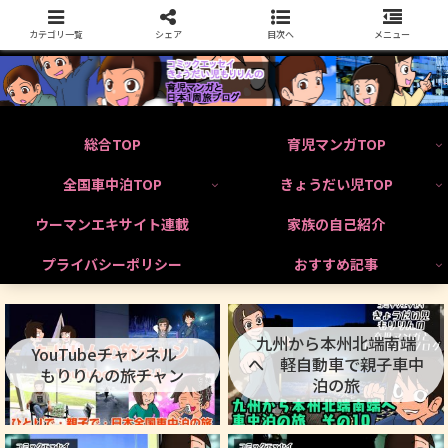
カテゴリ一覧
シェア
目次へ
メニュー
総合TOP
育児マンガTOP
全国車中泊TOP
きょうだい児TOP
ウーマンエキサイト連載
家族の自己紹介
プライバシーポリシー
おすすめ記事
九州から本州北端南端
YouTubeチャンネル
へ 軽自動車で親子車中
もりりんの旅チャン
泊の旅