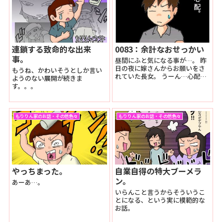
連鎖する致命的な出来
0083：余計なおせっかい
事。
昼間にふと気になる事が…。 昨
日の夜に嫁さんからお願いをさ
もうね、かわいそうとしか言い
れていた長女。 うーん…心配。
ようのない展開が続きま
長女はお願いされた事を割と結
す。。。
構？忘れてしまいます。 僕と同
じで(´Д｀) 僕...
もりりん家のお話・その他色々
もりりん家のお話・その他色々
やっちまった。
自業自得の特大ブーメラ
ン。
あーあ…。
いらんこと言うからそういうこ
とになる、という実に模範的な
お話。