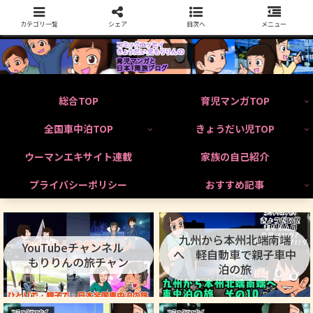
カテゴリ一覧
シェア
目次へ
メニュー
総合TOP
育児マンガTOP
全国車中泊TOP
きょうだい児TOP
ウーマンエキサイト連載
家族の自己紹介
プライバシーポリシー
おすすめ記事
九州から本州北端南端
YouTubeチャンネル
へ 軽自動車で親子車中
もりりんの旅チャン
泊の旅