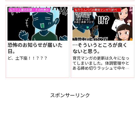
もりりん家のお話・その他色々
もりりんパパの育児マンガTOPページ
恐怖のお知らせが届いた
…そういうところが良く
日。
ないと思う。
ど、土下座！！？？？
育児マンガの更新は久々になっ
てしまいました。体調管理やと
ある締め切りラッシュで中々時
間がさけませんでしたが、合間
合間に描いております。本日か
ら1日おきに数話更新致しますの
でまたお付き合い下さい。
スポンサーリンク