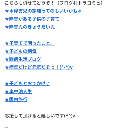
こちらも併せてどうぞ！（ブログ村トラコミュ）
★＊障害児の家族ってのもいいかも＊
★障害がある子供の子育て
★障害児のきょうだい児
★子育てで困ったこと。
★子どもの病気
★闘病生活ブログ
★病気だけど元気だぞっ！(^-^)v
★子どもとおでかけ♪
★
車中泊人生
★国内旅行
応援して頂けると嬉しいです(^^)v