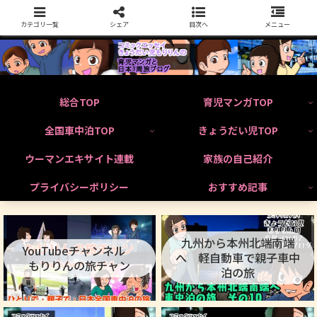
カテゴリ一覧
シェア
目次へ
メニュー
総合TOP
育児マンガTOP
全国車中泊TOP
きょうだい児TOP
ウーマンエキサイト連載
家族の自己紹介
プライバシーポリシー
おすすめ記事
九州から本州北端南端
YouTubeチャンネル
へ 軽自動車で親子車中
もりりんの旅チャン
泊の旅