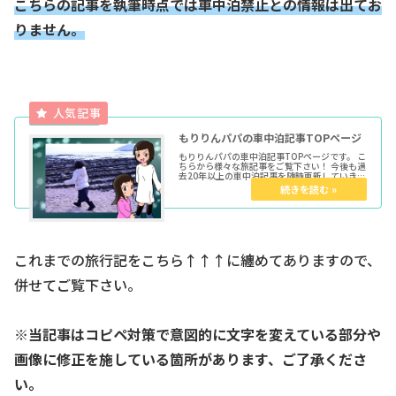
こちらの記事を執筆時点では車中泊禁止との情報は出てお
りません。
もりりんパパの車中泊記事TOPページ
もりりんパパの車中泊記事TOPページです。 こ
ちらから様々な旅記事をご覧下さい！ 今後も過
去20年以上の車中泊記事を随時更新していきま
す。 ★各種トップページはこちらからどうぞ育
児マンガTOP車中泊TOPきょうだい児TOPウー
マンエキサイト...
これまでの旅行記をこちら↑↑↑に纏めてありますので、
併せてご覧下さい。
※当記事はコピペ対策で意図的に文字を変えている部分や
画像に修正を施している箇所があります、ご了承くださ
い。