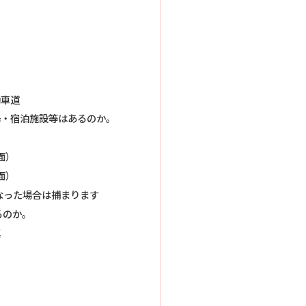
）
）
）
）
動車道
湯・宿泊施設等はあるのか。
面）
面）
なった場合は捕まります
るのか。
真
）
）