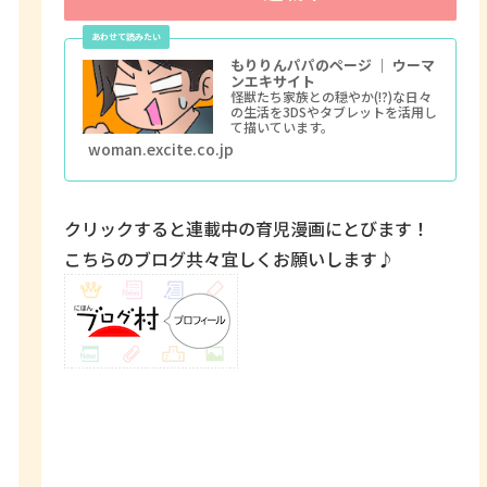
もりりんパパのページ ｜ ウーマ
ンエキサイト
怪獣たち家族との穏やか(!?)な日々
の生活を3DSやタブレットを活用し
て描いています。
woman.excite.co.jp
クリックすると連載中の育児漫画にとびます！
こちらのブログ共々宜しくお願いします♪