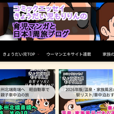
きょうだい児TOP
ウーマンエキサイト連載
家族
本州北端南端へ 軽自動車で
2026年版/温泉・家族風
親子車中泊の旅
駅リスト/車中泊お