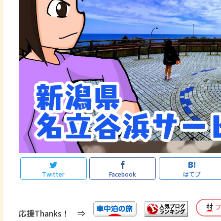
Twitter
Facebook
はてブ
応援Thanks！ ⇒