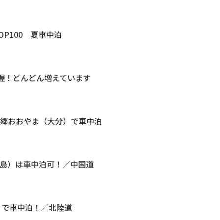
OP100 夏車中泊
把握！どんどん増えています
の郷おおやま（大分）で車中泊
広島）は車中泊可！／中国道
）で車中泊！／北陸道