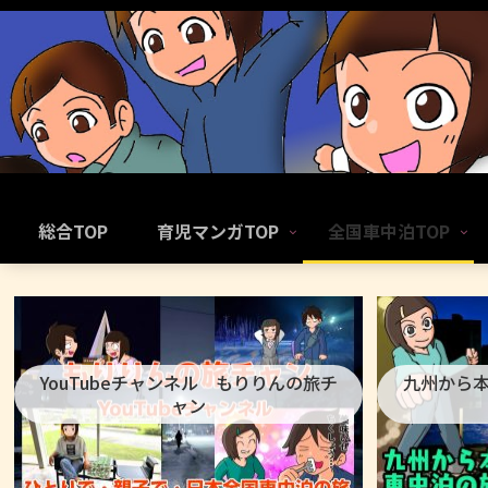
総合TOP
育児マンガTOP
全国車中泊TOP
YouTubeチャンネル もりりんの旅チ
九州から
ャン