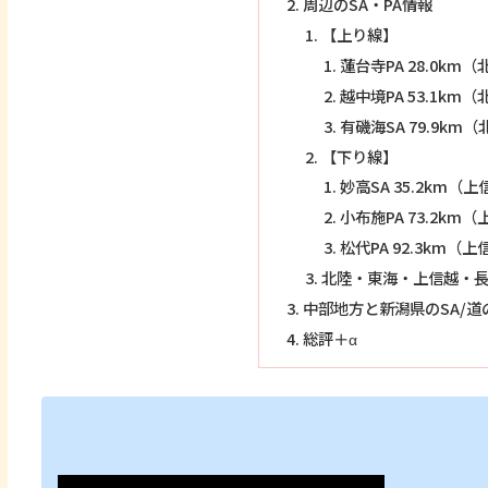
周辺のSA・PA情報
【上り線】
蓮台寺PA 28.0km
越中境PA 53.1km
有磯海SA 79.9km
【下り線】
妙高SA 35.2km（
小布施PA 73.2k
松代PA 92.3km（
北陸・東海・上信越・長
中部地方と新潟県のSA/
総評＋α