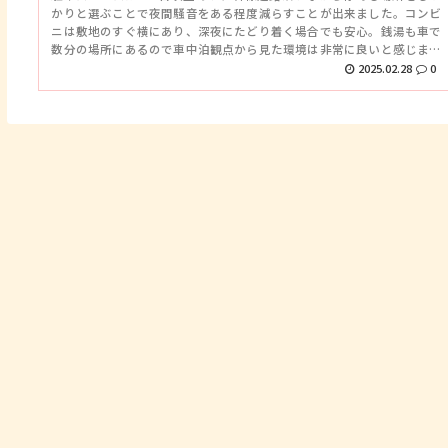
かりと選ぶことで夜間騒音をある程度減らすことが出来ました。コンビ
ニは敷地のすぐ横にあり、深夜にたどり着く場合でも安心。銭湯も車で
数分の場所にあるので車中泊観点から見た環境は非常に良いと感じまし
た。ついでにGSも近い。中々おすすめの道の駅です。
2025.02.28
0