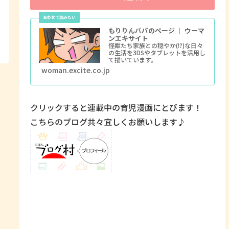
もりりんパパのページ ｜ ウーマ
ンエキサイト
怪獣たち家族との穏やか(!?)な日々
の生活を3DSやタブレットを活用し
て描いています。
woman.excite.co.jp
クリックすると連載中の育児漫画にとびます！
こちらのブログ共々宜しくお願いします♪