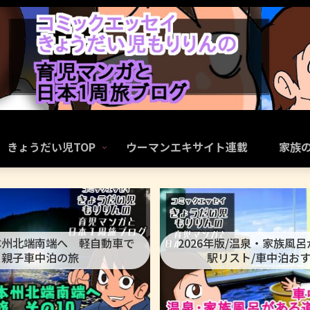
きょうだい児TOP
ウーマンエキサイト連載
家族
本州北端南端へ 軽自動車で
2026年版/温泉・家族風
親子車中泊の旅
駅リスト/車中泊お