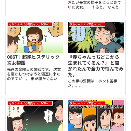
冷たい長女の様子をじっと見て
ちの次女さんは横で僕が寝てい
いた次女。 …すると。 なんとこ
ないと目が覚めて探し回るご様
んなことを言うではありません
子で。 酔っ払っていたせい
か！ なんと…なんということで
か、...
しょう。 反抗期の...
もりりんパパの育児マンガTOPページ
次女ワールド（育児マンガ）
0067：超絶ヒステリック
『赤ちゃんっちどこから
次女物語
生まれてくるん？』と聞
かれたんで全力で悩んでみ
先週の金曜日のお話です。 次女
た。
を寝かしつけようと寝室に来た
のですが…。 まだ寝たくない
この手の質問は…ホント苦手
と、これでもかというくらいヒ
だ。。。
スをあげて飛び跳ねながら泣い
ていました。 子どもって駄々を
こねるとこんなに飛び跳ねる...
もりりんパパの育児マンガTOPページ
次女ワールド（育児マンガ）