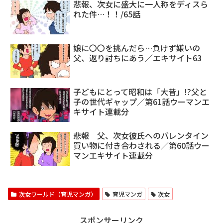
悲報、次女に盛大に一人称をディスら
れた件…！！/65話
娘に〇〇を挑んだら…負けず嫌いの
父、返り討ちにあう／エキサイト63
子どもにとって昭和は「大昔」!?父と
子の世代ギャップ／第61話ウーマンエ
キサイト連載分
悲報 父、次女彼氏へのバレンタイン
買い物に付き合わされる／第60話ウー
マンエキサイト連載分
次女ワールド（育児マンガ）
育児マンガ
次女
スポンサーリンク