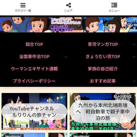
カテゴリ一覧
シェア
メニュー
総合TOP
育児マンガTOP
全国車中泊TOP
きょうだい児TOP
ウーマンエキサイト連載
家族の自己紹介
プライバシーポリシー
おすすめ記事
九州から本州北端南端
YouTubeチャンネル
へ 軽自動車で親子車中
もりりんの旅チャン
泊の旅