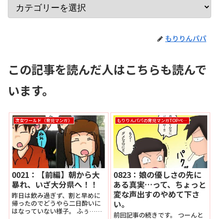
もりりんパパ
この記事を読んだ人はこちらも読んで
います。
次女ワールド（育児マンガ）
もりりんパパの育児マンガTOPページ
0021：【前編】朝から大
0823：娘の優しさの先に
暴れ、いざ大分県へ！！
ある真実…って、ちょっと
変な声出すのやめて下さ
昨日は飲み過ぎず、割と早めに
い。
帰ったのでどうやら二日酔いに
はなっていない様子。 ふぅ…良
前回記事の続きです。 つーんと
かった。 しかしあれですな。 う