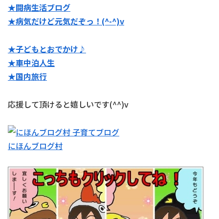
★闘病生活ブログ
★病気だけど元気だぞっ！(^-^)v
★子どもとおでかけ♪
★
車中泊人生
★国内旅行
応援して頂けると嬉しいです(^^)v
にほんブログ村