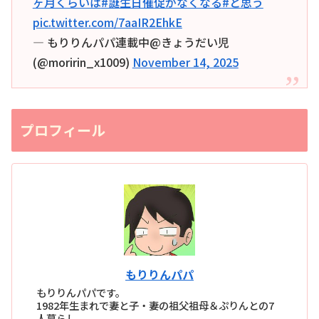
ヶ月くらいは
#誕生日催促がなくなる
#と思う
pic.twitter.com/7aaIR2EhkE
— もりりんパパ連載中@きょうだい児
(@moririn_x1009)
November 14, 2025
プロフィール
もりりんパパ
もりりんパパです。
1982年生まれで妻と子・妻の祖父祖母＆ぷりんとの7
人暮らし。