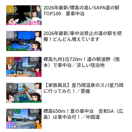
2026年最新/標高の高いSAPA道の駅
TOP100 夏車中泊
2026年最新/車中泊禁止の道の駅を把
握！どんどん増えています
標高九州1位720ｍ！道の駅波野（熊
本）で車中泊／涼しい宿泊地
【家族風呂】星乃岡温泉のスパ星乃岡
に行ってみた！／愛媛
標高650ｍ！夏の車中泊 吉和SA（広
島）は車中泊可！／中国道