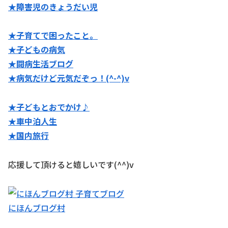
★障害児のきょうだい児
★子育てで困ったこと。
★子どもの病気
★闘病生活ブログ
★病気だけど元気だぞっ！(^-^)v
★子どもとおでかけ♪
★
車中泊人生
★国内旅行
応援して頂けると嬉しいです(^^)v
にほんブログ村