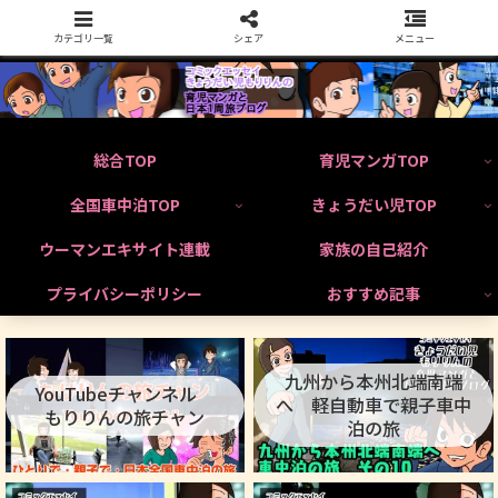
カテゴリ一覧
シェア
メニュー
総合TOP
育児マンガTOP
全国車中泊TOP
きょうだい児TOP
ウーマンエキサイト連載
家族の自己紹介
プライバシーポリシー
おすすめ記事
九州から本州北端南端
YouTubeチャンネル
へ 軽自動車で親子車中
もりりんの旅チャン
泊の旅