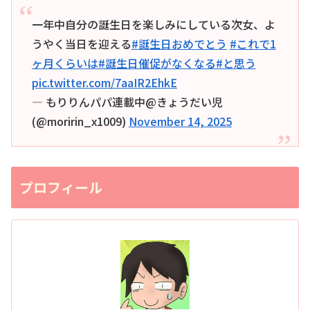
一年中自分の誕生日を楽しみにしている次女、よ
うやく当日を迎える
#誕生日おめでとう
#これで1
ヶ月くらいは
#誕生日催促がなくなる
#と思う
pic.twitter.com/7aaIR2EhkE
— もりりんパパ連載中@きょうだい児
(@moririn_x1009)
November 14, 2025
プロフィール