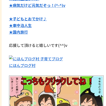
★病気だけど元気だぞっ！(^-^)v
★子どもとおでかけ♪
★
車中泊人生
★国内旅行
応援して頂けると嬉しいです(^^)v
にほんブログ村