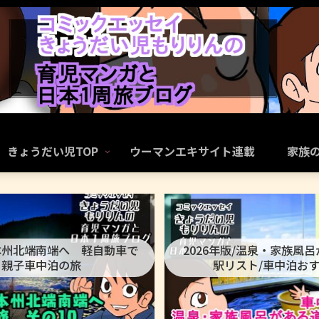
きょうだい児TOP
ウーマンエキサイト連載
家族
本州北端南端へ 軽自動車で
2026年版/温泉・家族風
親子車中泊の旅
駅リスト/車中泊お