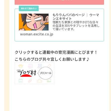
もりりんパパのページ ｜ ウーマ
ンエキサイト
怪獣たち家族との穏やか(!?)な日々
の生活を3DSやタブレットを活用し
て描いています。
woman.excite.co.jp
クリックすると連載中の育児漫画にとびます！
こちらのブログ共々宜しくお願いします♪