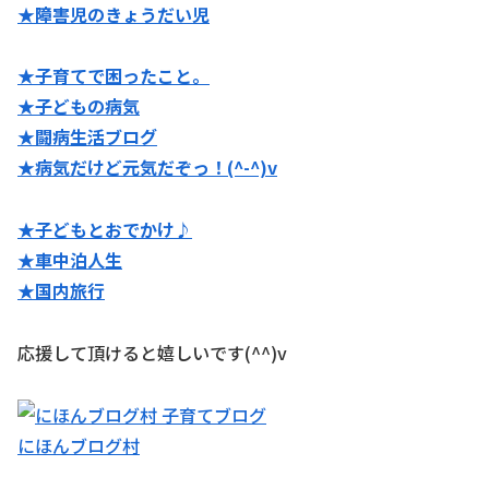
★障害児のきょうだい児
★子育てで困ったこと。
★子どもの病気
★闘病生活ブログ
★病気だけど元気だぞっ！(^-^)v
★子どもとおでかけ♪
★
車中泊人生
★国内旅行
応援して頂けると嬉しいです(^^)v
にほんブログ村