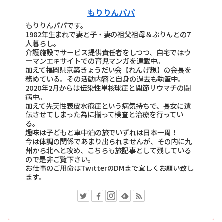
もりりんパパ
もりりんパパです。
1982年生まれで妻と子・妻の祖父祖母＆ぷりんとの7
人暮らし。
介護施設でサービス提供責任者をしつつ、自宅ではウ
ーマンエキサイトでの育児マンガを連載中。
加えて福岡県京築きょうだい会【れんげ想】の会長を
務めている。その活動内容と自身の過去も執筆中。
2020年2月からは伝染性単核球症と関節リウマチの闘
病中。
加えて先天性表皮水疱症という病気持ちで、長女に遺
伝させてしまった為に揃って検査と治療を行ってい
る。
趣味は子どもと車中泊の旅でいずれは日本一周！
今は体調の関係であまり出られませんが、その内に九
州から北へと攻め、こちらも旅記事として残している
ので是非ご覧下さい。
お仕事のご用命はTwitterのDMまで宜しくお願い致し
ます。