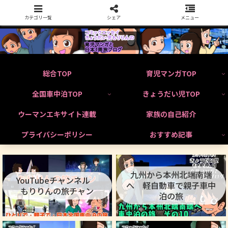
カテゴリ一覧
シェア
メニュー
総合TOP
育児マンガTOP
全国車中泊TOP
きょうだい児TOP
ウーマンエキサイト連載
家族の自己紹介
プライバシーポリシー
おすすめ記事
九州から本州北端南端
YouTubeチャンネル
へ 軽自動車で親子車中
もりりんの旅チャン
泊の旅