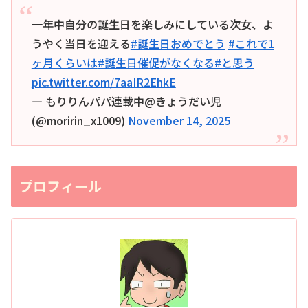
一年中自分の誕生日を楽しみにしている次女、よ
うやく当日を迎える
#誕生日おめでとう
#これで1
ヶ月くらいは
#誕生日催促がなくなる
#と思う
pic.twitter.com/7aaIR2EhkE
— もりりんパパ連載中@きょうだい児
(@moririn_x1009)
November 14, 2025
プロフィール