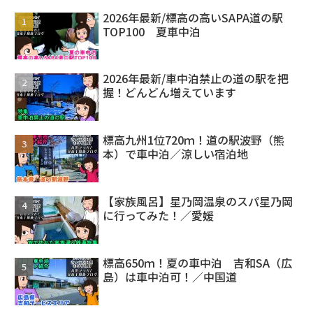
2026年最新/標高の高いSAPA道の駅
TOP100 夏車中泊
2026年最新/車中泊禁止の道の駅を把
握！どんどん増えています
標高九州1位720ｍ！道の駅波野（熊
本）で車中泊／涼しい宿泊地
【家族風呂】星乃岡温泉のスパ星乃岡
に行ってみた！／愛媛
標高650ｍ！夏の車中泊 吉和SA（広
島）は車中泊可！／中国道