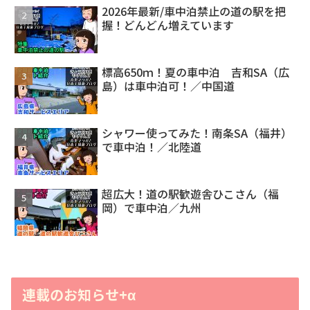
2026年最新/車中泊禁止の道の駅を把
握！どんどん増えています
標高650ｍ！夏の車中泊 吉和SA（広
島）は車中泊可！／中国道
シャワー使ってみた！南条SA（福井）
で車中泊！／北陸道
超広大！道の駅歓遊舎ひこさん（福
岡）で車中泊／九州
連載のお知らせ+α