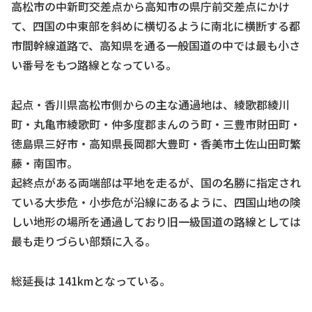
高松市の中新町交差点から高知市の県庁前交差点にかけ
て、四国の中東部を斜めに横切るように南北に横断する都
市間幹線道路で、高知県を通る一般国道の中では最も小さ
い番号をもつ路線となっている。
起点・香川県高松市側からの主な通過地は、綾歌郡綾川
町・丸亀市綾歌町・仲多度郡まんのう町・三豊市財田町・
徳島県三好市・高知県長岡郡大豊町・香美市土佐山田町繁
藤・南国市。
起終点がある両端部は平地を走るが、国の名勝に指定され
ている大歩危・小歩危が沿線にあるように、四国山地の険
しい地形の場所を通過しており旧一級国道の路線としては
最も走りづらい部類に入る。
総延長は 141kmとなっている。