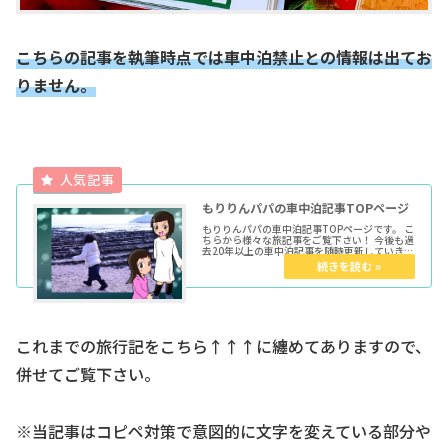
こちらの記事を執筆時点では車中泊禁止との情報は出てお
りません。
もりりんパパの車中泊記事TOPページ
もりりんパパの車中泊記事TOPページです。 こ
ちらから様々な旅記事をご覧下さい！ 今後も過
去20年以上の車中泊記事を随時更新していきま
す。 ★各種トップページはこちらからどうぞ育
児マンガTOP車中泊TOPきょうだい児TOPウー
マンエキサイト...
これまでの旅行記をこちら↑↑↑に纏めてありますので、
併せてご覧下さい。
※当記事はコピペ対策で意図的に文字を変えている部分や