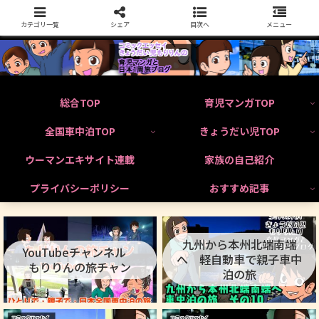
カテゴリ一覧
シェア
目次へ
メニュー
総合TOP
育児マンガTOP
全国車中泊TOP
きょうだい児TOP
ウーマンエキサイト連載
家族の自己紹介
プライバシーポリシー
おすすめ記事
九州から本州北端南端
YouTubeチャンネル
へ 軽自動車で親子車中
もりりんの旅チャン
泊の旅