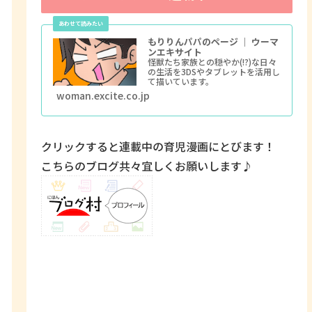
もりりんパパのページ ｜ ウーマ
ンエキサイト
怪獣たち家族との穏やか(!?)な日々
の生活を3DSやタブレットを活用し
て描いています。
woman.excite.co.jp
クリックすると連載中の育児漫画にとびます！
こちらのブログ共々宜しくお願いします♪