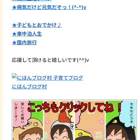
★病気だけど元気だぞっ！(^-^)v
★子どもとおでかけ♪
★
車中泊人生
★国内旅行
応援して頂けると嬉しいです(^^)v
にほんブログ村