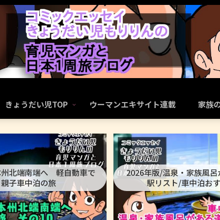
きょうだい児TOP
ウーマンエキサイト連載
家族
本州北端南端へ 軽自動車で
2026年版/温泉・家族風
親子車中泊の旅
駅リスト/車中泊お