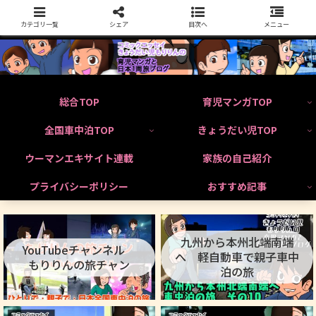
カテゴリ一覧
シェア
目次へ
メニュー
総合TOP
育児マンガTOP
全国車中泊TOP
きょうだい児TOP
ウーマンエキサイト連載
家族の自己紹介
プライバシーポリシー
おすすめ記事
九州から本州北端南端
YouTubeチャンネル
へ 軽自動車で親子車中
もりりんの旅チャン
泊の旅