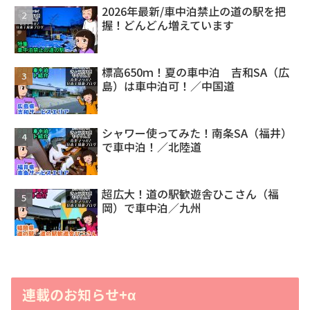
2026年最新/車中泊禁止の道の駅を把
握！どんどん増えています
標高650ｍ！夏の車中泊 吉和SA（広
島）は車中泊可！／中国道
シャワー使ってみた！南条SA（福井）
で車中泊！／北陸道
超広大！道の駅歓遊舎ひこさん（福
岡）で車中泊／九州
連載のお知らせ+α