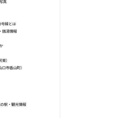
写真
2号線とは
・銭湯情報
か
阿東）
山口市香山町）
道の駅・観光情報