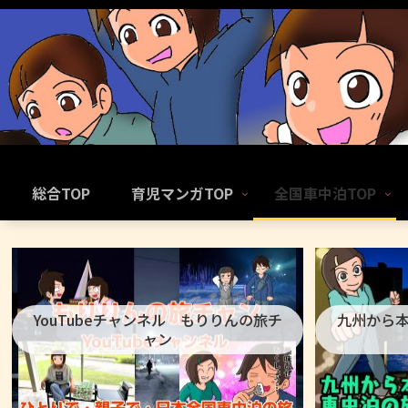
総合TOP
育児マンガTOP
全国車中泊TOP
YouTubeチャンネル もりりんの旅チ
九州から
ャン