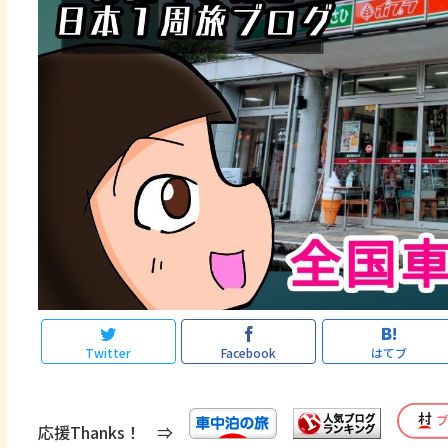
Twitter
Facebook
はてブ
応援Thanks！ ⇒