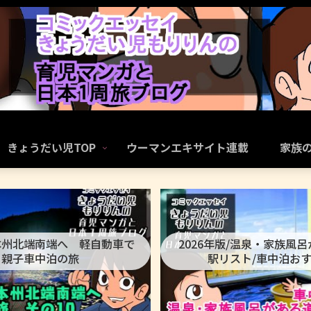
きょうだい児TOP
ウーマンエキサイト連載
家族
本州北端南端へ 軽自動車で
2026年版/温泉・家族風
親子車中泊の旅
駅リスト/車中泊お