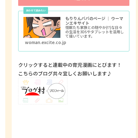
もりりんパパのページ ｜ ウーマ
ンエキサイト
怪獣たち家族との穏やか(!?)な日々
の生活を3DSやタブレットを活用し
て描いています。
woman.excite.co.jp
クリックすると連載中の育児漫画にとびます！
こちらのブログ共々宜しくお願いします♪