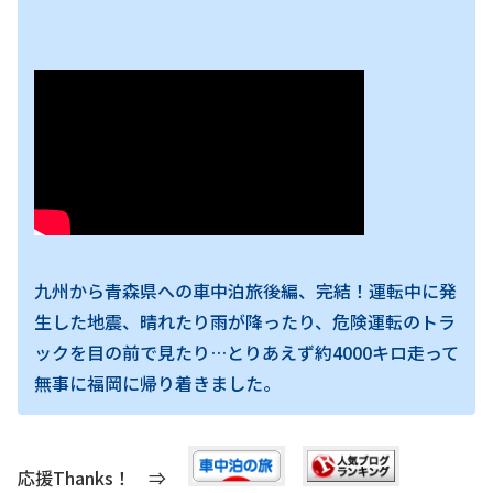
九州から青森県への車中泊旅後編、完結！運転中に発
生した地震、晴れたり雨が降ったり、危険運転のトラ
ックを目の前で見たり…とりあえず約4000キロ走って
無事に福岡に帰り着きました。
応援Thanks！ ⇒