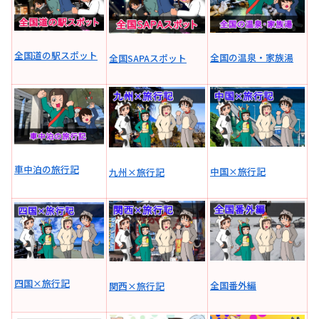
全国道の駅スポット
全国の温泉・家族湯
全国SAPAスポット
車中泊の旅行記
中国×旅行記
九州×旅行記
四国×旅行記
全国番外編
関西×旅行記