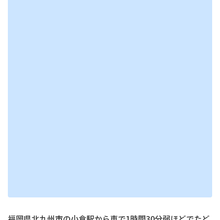
福岡県北九州市の小倉駅から車で1時間30分弱ほどでたど