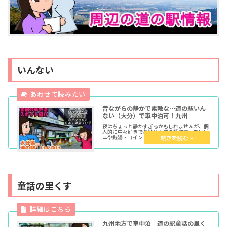
いんない
昔ながらの静かで素敵な…道の駅いん
ない（大分）で車中泊可！九州
夜はちょっと静かすぎるかもしれませんが、個
人的に中々好きでお勧めな道の駅です。コンビ
ニや銭湯・コインランドリーまで数キロ以内で
割と近く、駐車スペースは小さめながらも観光
客が押し寄せるような場所でもないので静かに
ゆったりと過ごすことが出来ます。車中泊を目
的とした場合での環境が整っている方なので利
用しやすめです。
童話の里くす
九州地方で車中泊 道の駅童話の里く