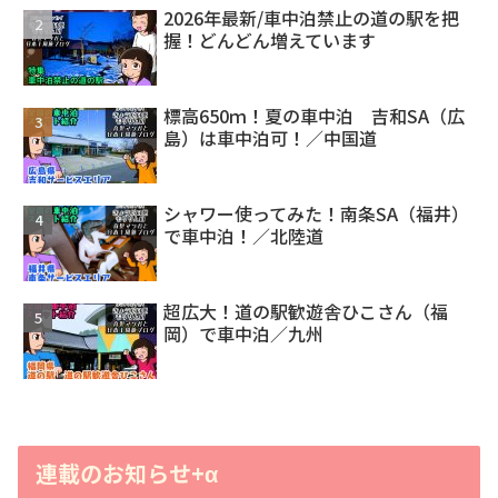
2026年最新/車中泊禁止の道の駅を把
握！どんどん増えています
標高650ｍ！夏の車中泊 吉和SA（広
島）は車中泊可！／中国道
シャワー使ってみた！南条SA（福井）
で車中泊！／北陸道
超広大！道の駅歓遊舎ひこさん（福
岡）で車中泊／九州
連載のお知らせ+α