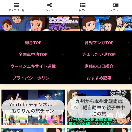
カテゴリ一覧
シェア
目次へ
メニュー
総合TOP
育児マンガTOP
全国車中泊TOP
きょうだい児TOP
ウーマンエキサイト連載
家族の自己紹介
プライバシーポリシー
おすすめ記事
九州から本州北端南端
YouTubeチャンネル
へ 軽自動車で親子車中
もりりんの旅チャン
泊の旅