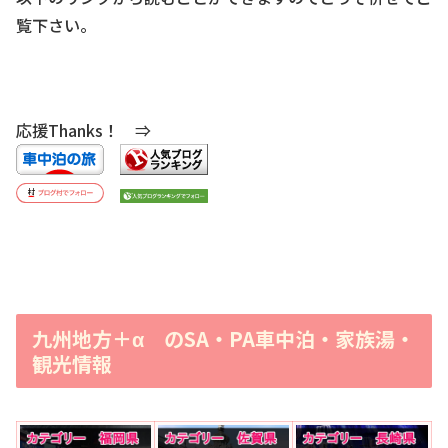
覧下さい。
応援Thanks！ ⇒
九州地方＋α のSA・PA車中泊・家族湯・
観光情報