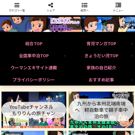
カテゴリ一覧
シェア
目次へ
メニュー
総合TOP
育児マンガTOP
全国車中泊TOP
きょうだい児TOP
ウーマンエキサイト連載
家族の自己紹介
プライバシーポリシー
おすすめ記事
九州から本州北端南端
YouTubeチャンネル
へ 軽自動車で親子車中
もりりんの旅チャン
泊の旅