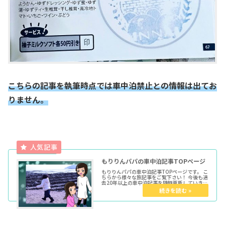
こちらの記事を執筆時点では車中泊禁止との情報は出てお
りません。
もりりんパパの車中泊記事TOPページ
もりりんパパの車中泊記事TOPページです。 こ
ちらから様々な旅記事をご覧下さい！ 今後も過
去20年以上の車中泊記事を随時更新していきま
す。 ★各種トップページはこちらからどうぞ育
児マンガTOP車中泊TOPきょうだい児TOPウー
マンエキサイト...