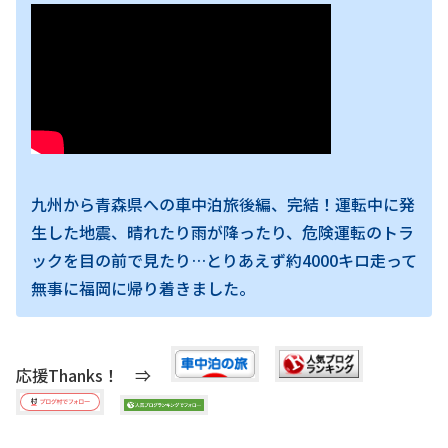
九州から青森県への車中泊旅後編、完結！運転中に発
生した地震、晴れたり雨が降ったり、危険運転のトラ
ックを目の前で見たり…とりあえず約4000キロ走って
無事に福岡に帰り着きました。
応援Thanks！ ⇒