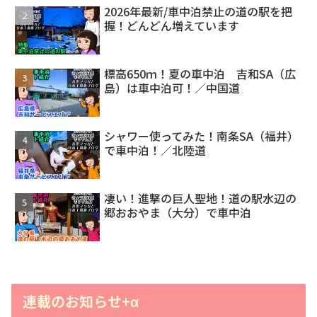
2026年最新/車中泊禁止の道の駅を把
握！どんどん増えています
標高650ｍ！夏の車中泊 吉和SA（広
島）は車中泊可！／中国道
シャワー使ってみた！南条SA（福井）
で車中泊！／北陸道
凄い！進撃の巨人聖地！道の駅水辺の
郷おおやま（大分）で車中泊
連載のお知らせ+α