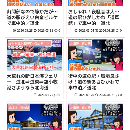
山間部なので静かだが…
おしゃれ！夜騒音は大…
道の駅びえい白金ビルケ
道の駅ひがしかわ「道草
で車中泊／道北
館」で車中泊／道北
2026.03.28
2026.03.31
0
2026.03.24
2026.03.28
0
九州から北海道車中泊の旅・宗谷岬で年末年始2025⇒2026
北海道 道の駅
大荒れの新日本海フェリ
街中の道の駅・環境良さ
ー 道北⇒道東⇒苫小牧
げ！道の駅あさひかわで
港さようなら北海道
車中泊／道北
2026.03.22
0
2026.03.20
2026.03.27
0
北海道 道の駅
北海道 道の駅