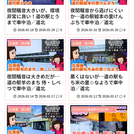
夜間騒音大きいが、環境
夜間騒音から逃げにくい
非常に良い！道の駅とう
か…道の駅絵本の里けん
まで車中泊／道北
ぶちで車中泊／道北
2026.03.18
2026.03.24
0
2026.03.16
2026.03.20
0
北海道 道の駅
北海道 道の駅
夜間騒音は大きめだが…
悪くはないが…道の駅も
道の駅羊のまち 侍・しべ
ち米の里☆なよろで車中
つで車中泊／道北
泊／道北
2026.03.14
2026.03.17
0
2026.03.12
2026.03.17
0
北海道 道の駅
九州から北海道車中泊の旅・宗谷岬で年末年始2025⇒2026