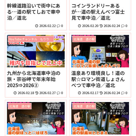
幹線道路沿いで街中にあ
コインランドリーある
る…道の駅てしおで車中
が…道の駅えんべつ富士
泊／道北
見で車中泊／道北
2026.02.22
0
2026.02.20
2026.02.24
0
YouTubeチャンネル もりりんの旅チャン
北海道 道の駅
九州から北海道車中泊の
温泉あり環境良し！道の
旅・宗谷岬で年末年始
駅☆ロマン街道しょさん
2025⇒2026②
べつで車中泊／道北
2026.02.18
2026.02.27
0
2026.02.17
2026.02.24
0
北海道 道の駅
北海道 道の駅