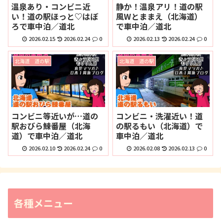
温泉あり・コンビニ近
静か！温泉アリ！道の駅
い！道の駅ほっと♡はぼ
風Wとままえ（北海道）
ろで車中泊／道北
で車中泊／道北
2026.02.15
2026.02.24
0
2026.02.13
2026.02.24
0
北海道 道の駅
北海道 道の駅
コンビニ等近いが…道の
コンビニ・洗濯近い！道
駅おびら鰊番屋（北海
の駅るもい（北海道）で
道）で車中泊／道北
車中泊／道北
2026.02.10
2026.02.24
0
2026.02.08
2026.02.13
0
各種メニュー