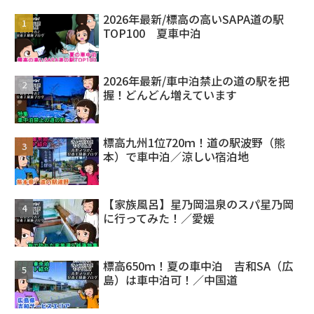
2026年最新/標高の高いSAPA道の駅
TOP100 夏車中泊
2026年最新/車中泊禁止の道の駅を把
握！どんどん増えています
標高九州1位720ｍ！道の駅波野（熊
本）で車中泊／涼しい宿泊地
【家族風呂】星乃岡温泉のスパ星乃岡
に行ってみた！／愛媛
標高650ｍ！夏の車中泊 吉和SA（広
島）は車中泊可！／中国道