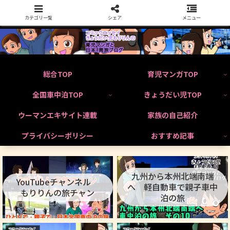
カテゴリ一覧
シェア
メニュー
総合TOP
育児マンガTOP
全国車中泊TOP
きょうだい児TOP
ウーマンエキサイト連載
家族の自己紹介
プライバシーポリシー
おすすめ記事
九州から本州北端南端
YouTubeチャンネル
へ 軽自動車で親子車中
もりりんの旅チャン
泊の旅