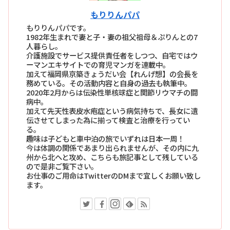
もりりんパパ
もりりんパパです。
1982年生まれで妻と子・妻の祖父祖母＆ぷりんとの7
人暮らし。
介護施設でサービス提供責任者をしつつ、自宅ではウ
ーマンエキサイトでの育児マンガを連載中。
加えて福岡県京築きょうだい会【れんげ想】の会長を
務めている。その活動内容と自身の過去も執筆中。
2020年2月からは伝染性単核球症と関節リウマチの闘
病中。
加えて先天性表皮水疱症という病気持ちで、長女に遺
伝させてしまった為に揃って検査と治療を行ってい
る。
趣味は子どもと車中泊の旅でいずれは日本一周！
今は体調の関係であまり出られませんが、その内に九
州から北へと攻め、こちらも旅記事として残している
ので是非ご覧下さい。
お仕事のご用命はTwitterのDMまで宜しくお願い致し
ます。