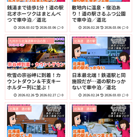
銭湯まで徒歩1分！道の駅
敷地内に温泉・宿泊あ
北オホーツクはまとんべ
り！道の駅さるふつ公園
つで車中泊／道北
で車中泊／道北
2026.03.02
2026.03.06
0
2026.02.28
2026.03.06
0
九州から北海道車中泊の旅・宗谷岬で年末年始2025⇒2026
北海道 道の駅
吹雪の宗谷岬に到着！カ
日本最北端！鉄道駅と同
ウントダウン＆干支キー
施設だが…道の駅わっか
ホルダー列に並ぶ！
ないで車中泊／道北
2026.02.26
2026.02.27
0
2026.02.24
2026.03.03
0
北海道 道の駅
北海道 道の駅