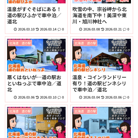
温泉がすぐそばにある！
吹雪の中、宗谷岬から北
道の駅びふかで車中泊／
海道を南下中！美深や東
道北
川・旭川神社へ
2026.03.10
2026.03.14
0
2026.03.08
2026.03.21
0
北海道 道の駅
北海道 道の駅
悪くはないが…道の駅お
温泉・コインランドリー
といねっぷで車中泊／道
有り！道の駅ピンネシリ
北
で車中泊／道北
2026.03.06
2026.03.10
0
2026.03.04
2026.03.06
0
北海道 道の駅
北海道 道の駅