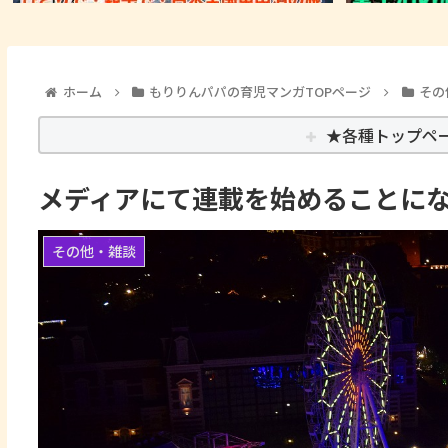
ホーム
もりりんパパの育児マンガTOPページ
その
★各種トップペ
メディアにて連載を始めることに
その他・雑談