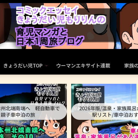
きょうだい児TOP
ウーマンエキサイト連載
家族
本州北端南端へ 軽自動車で
2026年版/温泉・家族風
親子車中泊の旅
駅リスト/車中泊お