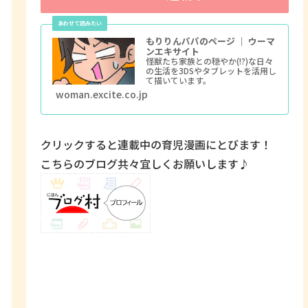
もりりんパパのページ ｜ ウーマ
ンエキサイト
怪獣たち家族との穏やか(!?)な日々
の生活を3DSやタブレットを活用し
て描いています。
woman.excite.co.jp
クリックすると連載中の育児漫画にとびます！
こちらのブログ共々宜しくお願いします♪