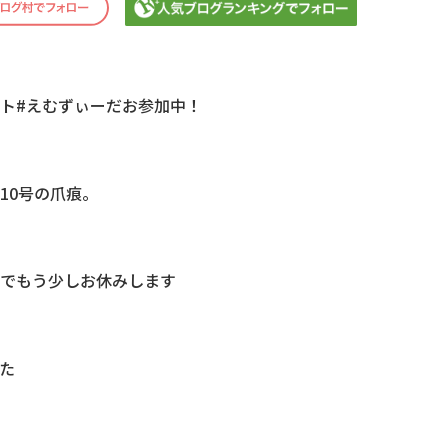
ト#えむずぃーだお参加中！
10号の爪痕。
のでもう少しお休みします
た