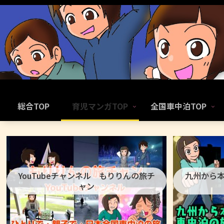
総合TOP
育児マンガTOP
全国車中泊TOP
YouTubeチャンネル もりりんの旅チ
九州から
ャン