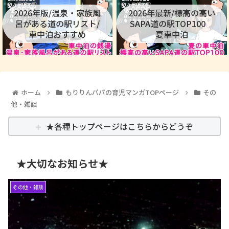
2026年版/温泉・家族風
2026年最新/標高の高い
呂がある道の駅リスト/
SAPA道の駅TOP100
車中泊おすすめ
夏車中泊
ホーム
もりりんパパの育児マンガTOPページ
その
他・雑談
★各種トップページはこちらからどうぞ
★大切なお知らせ★
その他・雑談