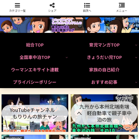
カテゴリ一覧
シェア
目次へ
メニュー
総合TOP
育児マンガTOP
全国車中泊TOP
きょうだい児TOP
ウーマンエキサイト連載
家族の自己紹介
プライバシーポリシー
おすすめ記事
九州から本州北端南端
YouTubeチャンネル
へ 軽自動車で親子車中
もりりんの旅チャン
泊の旅